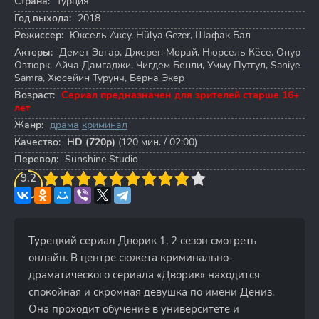
Страна:
Турция
Год выхода:
2018
Режиссер:
Юксель Аксу
,
Hülya Gezer
,
Шафак Бал
Актеры:
Демет Эвгар
,
Джерен Морай
,
Нюрсель Кёсе
,
Онур
Озтюрк
,
Айча Дамгаджи
,
Чигдем Бенли
,
Умму Путгул
,
Saniye
Samra
,
Хюсейин Турунч
,
Берна Экер
Возраст:
Сериал предназначен для зрителей старше 16+
лет
Жанр:
драма
криминал
Качество:
HD (720p)
(120 мин. / 02:00)
Перевод:
Sunshine Studio
3
9.2
4
5
6
7
8
9
10
Турецкий сериал Дворик 1, 2 сезон смотреть
онлайн. В центре сюжета криминально-
драматического сериала «Дворик» находится
спокойная и скромная девушка по имени Дениз.
Она проходит обучение в университете и