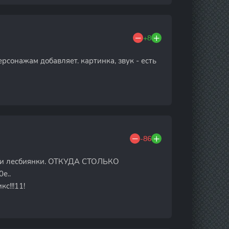
+8
рсонажам добавляет. картинка, звук - есть
-86
и и лесбиянки. ОТКУДА СТОЛЬКО
е..
с!!!11!