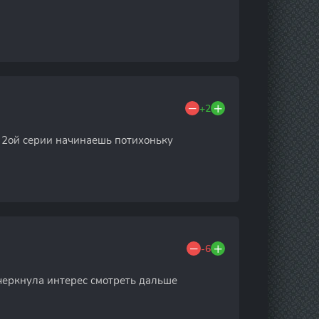
+2
о 2ой серии начинаешь потихоньку
-6
черкнула интерес смотреть дальше