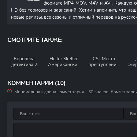
формате MP4 MOV, M4V и AVI. Каждую с
HD без тормозов и зависаний. Хотим напомнить что наш
новые релизы, все сезоны и отличный перевод на русско
СМОТРИТЕ ТАКЖЕ:
Королева
Helter Skelter:
CSI: Место
детектива 2
Американский
преступления
сме
сезон
миф 1 сезон
Нью-Йорк 9
сезон
КОММЕНТАРИИ (10)
Минимальная длина комментария - 50 знаков. Комментари