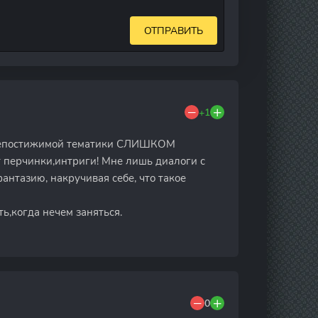
ОТПРАВИТЬ
+1
непостижимой тематики СЛИШКОМ
ет перчинки,интриги! Мне лишь диалоги с
нтазию, накручивая себе, что такое
когда нечем заняться.
0