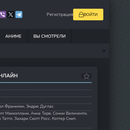
Регистрация
ВОЙТИ
АНИМЕ
ВЫ СМОТРЕЛИ
7
0
5
7.8
ОНЛАЙН
рл Франклин
,
Эндрю Дуглас
лт Маккэллани
,
Анна Торв
,
Сонни Валиченти
,
 Таттл
,
Захари Скотт Росс
,
Коттер Смит
,