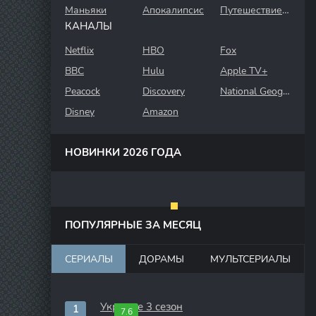
Маньяки
Апокалипсис
Путешествие во времени
КАНАЛЫ
Netflix
HBO
Fox
BBC
Hulu
Apple TV+
Peacock
Discovery
National Geographic
Disney
Amazon
НОВИНКИ 2026 ГОДА
ПОПУЛЯРНЫЕ ЗА МЕСЯЦ
СЕРИАЛЫ
ДОРАМЫ
МУЛЬТСЕРИАЛЫ
Укрытие 3 сезон
7.6