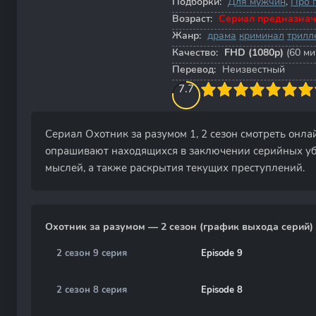
Подборки:
Для мужчин
,
Про 
Возраст:
Сериал предназнач
Жанр:
драма
криминал
трилл
Качество:
FHD (1080p)
(60 ми
Перевод:
Неизвестный
80
1
2
3
7.7
4
5
6
7
8
9
10
Сериал Охотник за разумом 1, 2 сезон смотреть онла
опрашивают находящихся в заключении серийных уб
мыслей, а также раскрытия текущих преступлений.
Охотник за разумом — 2 сезон (график выхода серий)
2 сезон 9 серия
Episode 9
2 сезон 8 серия
Episode 8