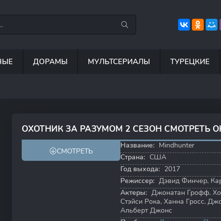
НЫЕ
ДОРАМЫ
МУЛЬТСЕРИАЛЫ
ТУРЕЦКИЕ
8.8
8.4
6.9
ОХОТНИК ЗА РАЗУМОМ 2 СЕЗОН СМОТРЕТЬ 
8.1
8.6
Название:
Mindhunter
СМОТРЕТЬ
Страна:
США
Год выхода:
2017
Режиссер:
Дэвид Финчер
,
Ка
Актеры:
Джонатан Грофф
,
Хо
Стэйси Рока
,
Ханна Гросс
,
Джо
Альберт Джонс