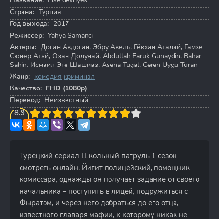
Название:
Lise devriyesi
Страна:
Турция
Год выхода:
2017
Режиссер:
Yahya Samanci
Актеры:
Доган Акдоган
,
Эбру Акель
,
Гёкхан Аталай
,
Гамзе
Сюнер Атай
,
Озан Долунай
,
Abdullah Faruk Gunaydin
,
Bahar
Sahin
,
Исмаил Эге Шашмаз
,
Asena Tugal
,
Ceren Uygu Turan
Жанр:
комедия
криминал
Качество:
FHD (1080p)
Перевод:
Неизвестный
3
8.9
4
5
6
7
8
9
10
Турецкий сериал Школьный патруль 1 сезон
смотреть онлайн. Йигит полицейский, помощник
комиссара, однажды он получает задание от своего
начальника – поступить в лицей, подружиться с
Фыратом, и через него добраться до его отца,
известного главаря мафии, к которому никак не