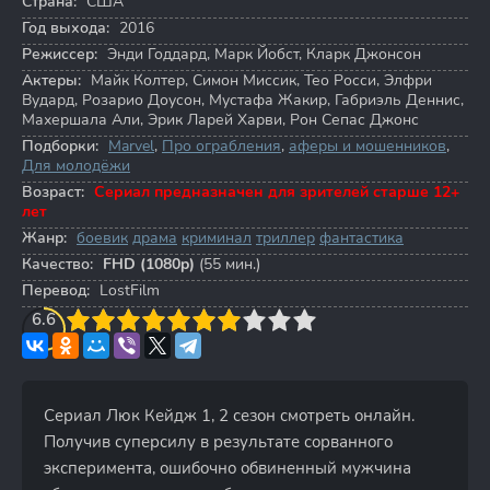
Страна:
США
Год выхода:
2016
Режиссер:
Энди Годдард
,
Марк Йобст
,
Кларк Джонсон
Актеры:
Майк Колтер
,
Симон Миссик
,
Тео Росси
,
Элфри
Вудард
,
Розарио Доусон
,
Мустафа Жакир
,
Габриэль Деннис
,
Махершала Али
,
Эрик Ларей Харви
,
Рон Сепас Джонс
Подборки:
Marvel
,
Про ограбления
,
аферы и мошенников
,
Для молодёжи
Возраст:
Сериал предназначен для зрителей старше 12+
лет
Жанр:
боевик
драма
криминал
триллер
фантастика
Качество:
FHD (1080p)
(55 мин.)
Перевод:
LostFilm
3
6.6
4
5
6
7
8
9
10
Сериал Люк Кейдж 1, 2 сезон смотреть онлайн.
Получив суперсилу в результате сорванного
эксперимента, ошибочно обвиненный мужчина