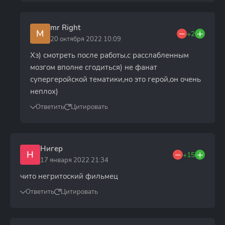
mr Right
M
+2
20 октября 2022 10:09
Хз) смотреть после работы,с расслабленным
мозгом вполне сгодиться) не фанат
супергеройской тематики,но это герой,он очень
неплох)
Ответить
Цитировать
Нигер
Н
+15
17 января 2022 21:34
чито негритоский фильмец
Ответить
Цитировать