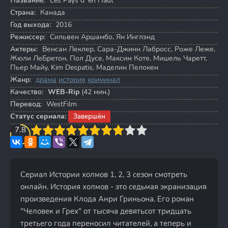
Название:
Les Pays d`en Haut
Страна:
Канада
Год выхода:
2016
Режиссер:
Сильвен Аршамбо
,
Ян Инглэнд
Актеры:
Венсан Леклер
,
Сара-Джинн Лабросс
,
Роже Леже
,
Жюли ЛеБретон
,
Пол Дусе
,
Максим Коте
,
Мишель Чаретт
,
Пьер Майу
,
Kim Despatis
,
Маделин Пелокен
Жанр:
драма
история
криминал
Качество:
WEB-Rip
(42 мин.)
Перевод:
WestFilm
Статус сериала:
Завершён
3
7.8
4
5
6
7
8
9
10
Сериал Истории холмов 1, 2, 3 сезон смотреть
онлайн. История холмов - это седьмая экранизация
произведения Клода Анри Гриньона. Его роман
"Человек и Грех" от тысяча девятьсот тридцать
третьего года переносил читателей, а теперь и