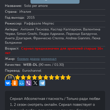
Название:
Solo per amore
Страна:
Италия
Год выхода:
2015
Режиссер:
Раффаэле Мертес
Актеры:
Антония Лискова
,
Каспар Каппарони
,
Валентина
Черви
,
Simon Grechi
,
Лаура Адриани
,
Лоренцо Балдуччи
,
Анита Дзагария
,
Франческо Стелла
,
Andrea Giannini
,
Люка
Бьяджини
Возраст:
Сериал предназначен для зрителей старше 16+
лет
Жанр:
боевик
драма
криминал
Качество:
WEB-DL
(90 мин. / 01:30)
Перевод:
Eurochannel
3
4
10
5
6
7
8
9
10
Сериал Абсолютная гласность / Только ради любви
1, 2 сезон смотреть онлайн. Сериал повествует о