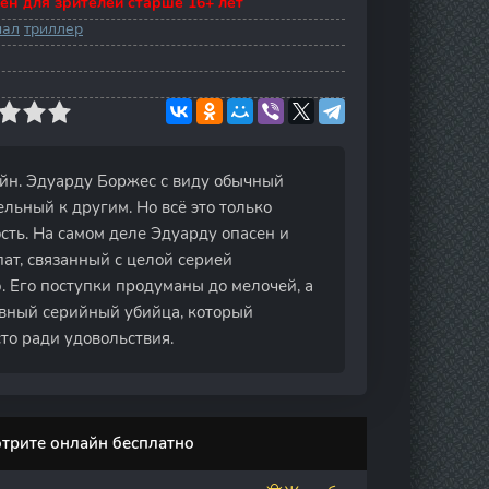
ен для зрителей старше 16+ лет
нал
триллер
айн. Эдуарду Боржес с виду обычный
ьный к другим. Но всё это только
сть. На самом деле Эдуарду опасен и
пат, связанный с целой серией
 Его поступки продуманы до мелочей, а
вный серийный убийца, который
то ради удовольствия.
отрите онлайн бесплатно