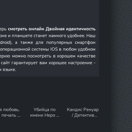
перь
смотреть онлайн Двойная идентичность
оне и планшете станет намного удобнее. Наш
droid), а также для популярных смартфон
м операционной системы IOS в любом удобном
ерию можно посмотреть в хорошем качестве
 сайт гарантирует вам хорошее настроение -
м языке.
я любовь,
Убийца по
Кандис Ренуар
 печаль 1
имени Неро 1
/ Детектив
сезон
сезон
Ренуар 10
сезон