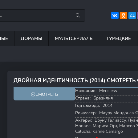
НЫЕ
ДОРАМЫ
МУЛЬТСЕРИАЛЫ
ТУРЕЦКИЕ
7.5
8.8
8.5
6
ДВОЙНАЯ ИДЕНТИЧНОСТЬ (2014) СМОТРЕТЬ
7.1
7.4
Название:
Merciless
СМОТРЕТЬ
Страна:
Бразилия
Год выхода:
2014
Режиссер:
Мауру Мендонса 
Актеры:
Бруну Галиассу
,
Луан
Новаес
,
Мариса Орт
,
Марсио 
Calucha
,
Karine Camargo