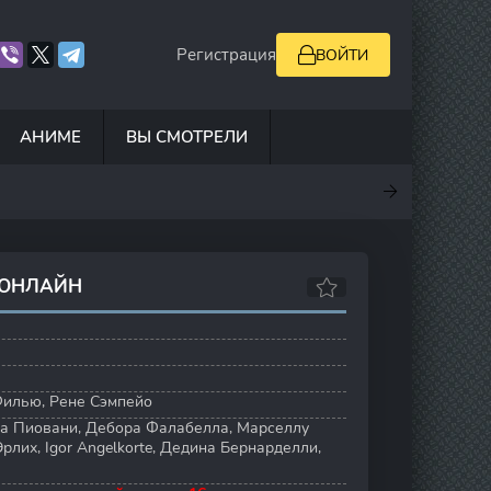
Регистрация
ВОЙТИ
АНИМЕ
ВЫ СМОТРЕЛИ
.9
7
6.7
0
 ОНЛАЙН
Филью
,
Рене Сэмпейо
а Пиовани
,
Дебора Фалабелла
,
Марселлу
Эрлих
,
Igor Angelkorte
,
Дедина Бернарделли
,