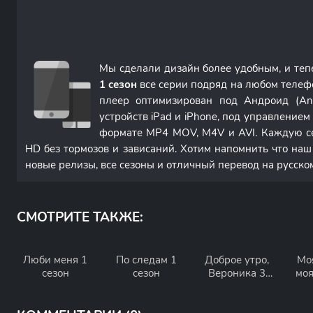
Мы сделали дизайн более удобным, и те
1 сезон
все серии подряд на любом телеф
плеер оптимизирован под Андроид (An
устройств iPad и iPhone, под управление
формате MP4 MOV, M4V и AVI. Каждую с
HD без тормозов и зависаний. Хотим напомнить что наш
новые релизы, все сезоны и отличный перевод на русско
СМОТРИТЕ ТАКЖЕ:
Люби меня 1
По следам 1
Доброе утро,
Мо
сезон
сезон
Вероника 3
моя
сезон