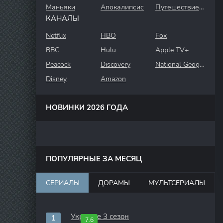
Маньяки
Апокалипсис
Путешествие во времени
КАНАЛЫ
Netflix
HBO
Fox
BBC
Hulu
Apple TV+
Peacock
Discovery
National Geographic
Disney
Amazon
НОВИНКИ 2026 ГОДА
ПОПУЛЯРНЫЕ ЗА МЕСЯЦ
СЕРИАЛЫ
ДОРАМЫ
МУЛЬТСЕРИАЛЫ
Укрытие 3 сезон
7.6