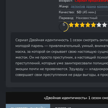
Возраст:
Сериал предназнач
Жанр:
детектив
драма
крими
Качество:
SD
(45 мин.)
Перевод:
Неизвестный
50
1
2
3
4
5
5
6
7
8
9
10
Сериал Двойная идентичность 1 сезон смотреть онл
молодой парень — привлекательный, умный, внимател
маска, за которой он скрывает свою настоящую сущно
жесток. Он не просто преступник, а настоящий психо
преступлений, которые уже заинтересовали полицию.
эмоции почти не проявляются. Эдуарду — хладнокро
совершает свои преступления не ради выгоды, а прос
«Двойная идентичность» 1 сезон см