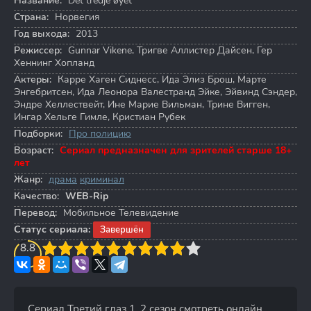
Название:
Det tredje øyet
Страна:
Норвегия
Год выхода:
2013
Режиссер:
Gunnar Vikene
,
Тригве Аллистер Дайсен
,
Гер
Хеннинг Хопланд
Актеры:
Карре Хаген Сиднесс
,
Ида Элиз Брош
,
Марте
Энгебритсен
,
Ида Леонора Валестранд Эйке
,
Эйвинд Сэндер
,
Эндре Хеллествейт
,
Ине Марие Вильман
,
Трине Вигген
,
Ингар Хельге Гимле
,
Кристиан Рубек
Подборки:
Про полицию
Возраст:
Сериал предназначен для зрителей старше 18+
лет
Жанр:
драма
криминал
Качество:
WEB-Rip
Перевод:
Мобильное Телевидение
Статус сериала:
Завершён
3
8.8
4
5
6
7
8
9
10
Сериал Третий глаз 1, 2 сезон смотреть онлайн.