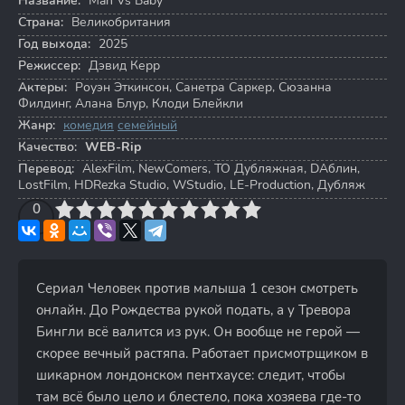
Название:
Man Vs Baby
Страна:
Великобритания
Год выхода:
2025
Режиссер:
Дэвид Керр
Актеры:
Роуэн Эткинсон
,
Санетра Саркер
,
Сюзанна
Филдинг
,
Алана Блур
,
Клоди Блейкли
Жанр:
комедия
семейный
Качество:
WEB-Rip
Перевод:
AlexFilm, NewComers, ТО Дубляжная, DAблин,
LostFilm, HDRezka Studio, WStudio, LE-Production, Дубляж
3
4
0
5
6
7
8
9
10
Сериал Человек против малыша 1 сезон смотреть
онлайн. До Рождества рукой подать, а у Тревора
Бингли всё валится из рук. Он вообще не герой —
скорее вечный растяпа. Работает присмотрщиком в
шикарном лондонском пентхаусе: следит, чтобы
там всё было цело и блестело, пока хозяева где-то