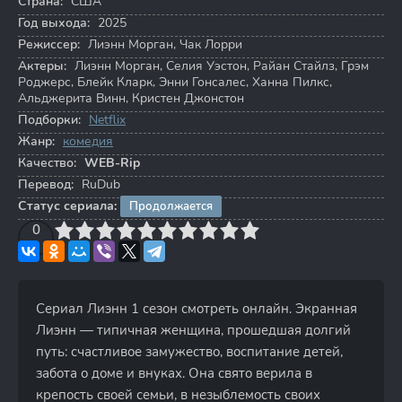
Страна:
США
Год выхода:
2025
Режиссер:
Лиэнн Морган
,
Чак Лорри
Актеры:
Лиэнн Морган
,
Селия Уэстон
,
Райан Стайлз
,
Грэм
Роджерс
,
Блейк Кларк
,
Энни Гонсалес
,
Ханна Пилкс
,
Альджерита Винн
,
Кристен Джонстон
Подборки:
Netflix
Жанр:
комедия
Качество:
WEB-Rip
Перевод:
RuDub
Статус сериала:
Продолжается
3
4
0
5
6
7
8
9
10
Сериал Лиэнн 1 сезон смотреть онлайн. Экранная
Лиэнн — типичная женщина, прошедшая долгий
путь: счастливое замужество, воспитание детей,
забота о доме и внуках. Она свято верила в
крепость своей семьи, в незыблемость своих