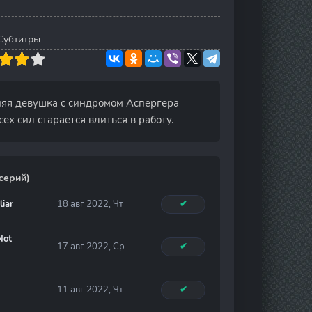
 Субтитры
няя девушка с синдромом Аспергера
ех сил старается влиться в работу.
серий)
iar
18 авг 2022, Чт
✔
Not
17 авг 2022, Ср
✔
11 авг 2022, Чт
✔