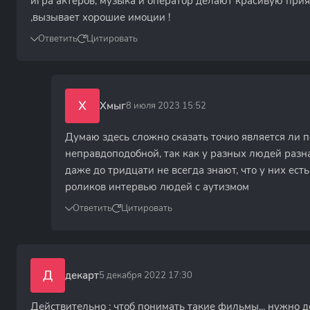
игра актеров, музыка и оператор делают красивую при
,вызывает хорошие имоции !
Ответить
Цитировать
Х
Хмыг
8 июля 2023 15:52
Думаю здесь сложно сказать точио является ли 
неправдоподобной, так как у разных людей разна
даже до тридцати не всегда знают, что у них ест
роликов интервью людей с аутизмом
Ответить
Цитировать
Д
декарт
5 декабря 2022 17:30
Действительно ; чтоб понимать такие фильмы... нужно 