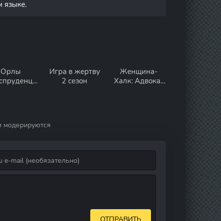
м языке.
Орлы
Игра в жертву
Женщина-
спруденци
2 сезон
Халк: Адвокат
 1 сезон
1 сезон
и модерируются
ОТПРАВИТЬ