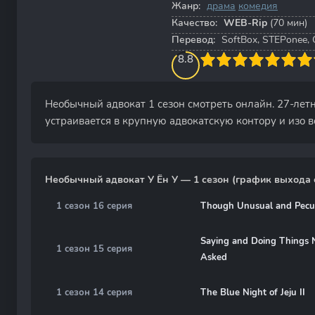
Жанр:
драма
комедия
Качество:
WEB-Rip
(70 мин)
Перевод:
SoftBox, STEPonee,
90
1
2
3
8.8
4
5
6
7
8
9
10
Необычный адвокат 1 сезон смотреть онлайн. 27-лет
устраивается в крупную адвокатскую контору и изо вс
Необычный адвокат У Ён У — 1 сезон (график выхода 
1 сезон 16 серия
Though Unusual and Pecul
Saying and Doing Things 
1 сезон 15 серия
Asked
1 сезон 14 серия
The Blue Night of Jeju II