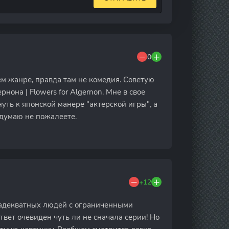
0
ем жанре, правда там не комедия. Советую
она | Flowers for Algernon. Мне в свое
уть к японской манере "актерской игры", а
 думаю не пожалеете.
+12
о адекватных людей с ограниченными
твет очевиден чуть ли не сначала серии! Но