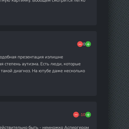
ятную картинку. Вообщем смотрится легко
0
подобная презентация излишне
я степень аутизма. Есть люди, которые
ь такой диагноз. На ютубе даже несколько
-10
действительно быть - немножко Аспергером