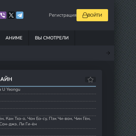
Регистрация
ВОЙТИ
АНИМЕ
ВЫ СМОТРЕЛИ
.7
7
0
6.9
ЛАЙН
a U Yeongu
ён
,
Кан Тхэ-о
,
Чон Бэ-су
,
Пэк Чи-вон
,
Чин Гён
,
Сон-джэ
,
Ли Ги-ён