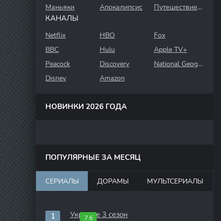
Маньяки
Апокалипсис
Путешествие во времени
КАНАЛЫ
Netflix
HBO
Fox
BBC
Hulu
Apple TV+
Peacock
Discovery
National Geographic
Disney
Amazon
НОВИНКИ 2026 ГОДА
ПОПУЛЯРНЫЕ ЗА МЕСЯЦ
СЕРИАЛЫ
ДОРАМЫ
МУЛЬТСЕРИАЛЫ
Укрытие 3 сезон
7.6