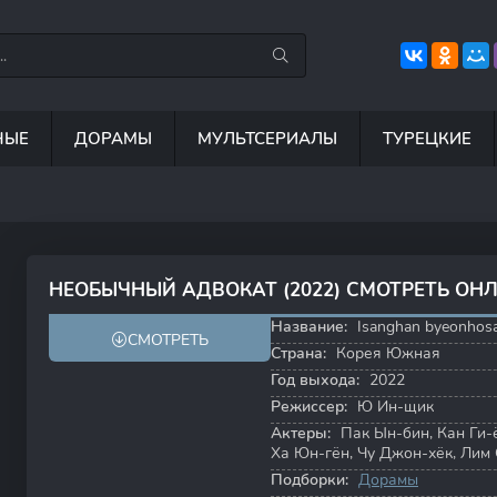
НЫЕ
ДОРАМЫ
МУЛЬТСЕРИАЛЫ
ТУРЕЦКИЕ
7.5
8.8
8.5
6
НЕОБЫЧНЫЙ АДВОКАТ (2022) СМОТРЕТЬ ОН
8.4
8.6
Название:
Isanghan byeonhos
СМОТРЕТЬ
Страна:
Корея Южная
Год выхода:
2022
Режиссер:
Ю Ин-щик
Актеры:
Пак Ын-бин
,
Кан Ги-
Ха Юн-гён
,
Чу Джон-хёк
,
Лим 
Подборки:
Дорамы