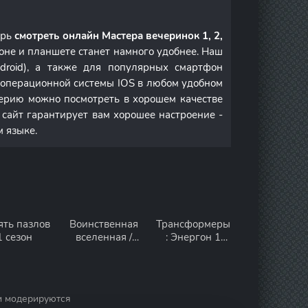
ерь
смотреть онлайн Мастера вечеринок 1, 2,
оне и планшете станет намного удобнее. Наш
droid), а также для популярных смартфон
м операционной системы IOS в любом удобном
ерию можно посмотреть в хорошем качестве
 сайт гарантирует вам хорошее настроение -
м языке.
ять пазлов
Воинственная
Трансформеры
1 сезон
вселенная /
: Энергон 1
Мир боевых
сезон
искусств 1
сезон
и модерируются