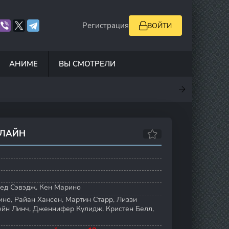
Регистрация
ВОЙТИ
АНИМЕ
ВЫ СМОТРЕЛИ
.9
5
0
7.8
НЛАЙН
ед Сэвэдж
,
Кен Марино
ино
,
Райан Хансен
,
Мартин Старр
,
Лиззи
йн Линч
,
Дженнифер Кулидж
,
Кристен Белл
,