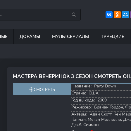
НЫЕ
ДОРАМЫ
МУЛЬТСЕРИАЛЫ
ТУРЕЦКИЕ
8.8
8.4
7
6
МАСТЕРА ВЕЧЕРИНОК 3 СЕЗОН СМОТРЕТЬ О
6.8
8.2
Название:
Party Down
СМОТРЕТЬ
Страна:
США
Год выхода:
2009
Режиссер:
Брайан Гордон
,
Фр
Актеры:
Адам Скотт
,
Кен Мар
Каплан
,
Меган Маллалли
,
Дже
Дж.К. Симмонс