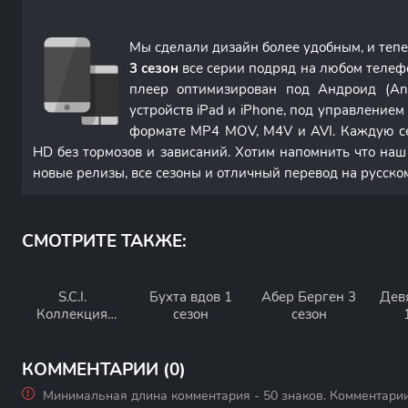
Мы сделали дизайн более удобным, и теп
3 сезон
все серии подряд на любом телеф
плеер оптимизирован под Андроид (An
устройств iPad и iPhone, под управление
формате MP4 MOV, M4V и AVI. Каждую с
HD без тормозов и зависаний. Хотим напомнить что наш
новые релизы, все сезоны и отличный перевод на русско
СМОТРИТЕ ТАКЖЕ:
S.C.I.
Бухта вдов 1
Абер Берген 3
Дев
Коллекция
сезон
сезон
загадочных
дел 1 сезон
КОММЕНТАРИИ (0)
Минимальная длина комментария - 50 знаков. Комментари