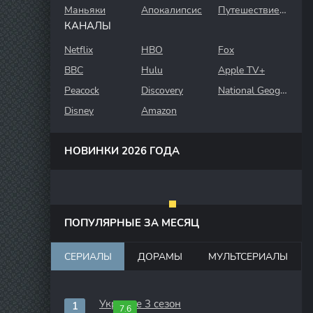
Маньяки
Апокалипсис
Путешествие во времени
КАНАЛЫ
Netflix
HBO
Fox
BBC
Hulu
Apple TV+
Peacock
Discovery
National Geographic
Disney
Amazon
НОВИНКИ 2026 ГОДА
ПОПУЛЯРНЫЕ ЗА МЕСЯЦ
СЕРИАЛЫ
ДОРАМЫ
МУЛЬТСЕРИАЛЫ
Укрытие 3 сезон
7.6