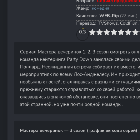
Возраст:
Сериал предназнач
Жанр:
комедия
Качество:
WEB-Rip
(27 мин.)
Перевод:
TVShows, ColdFilm, 
0
1
2
3
0.3
4
5
6
7
8
9
10
Сериал Мастера вечеринок 1, 2, 3 сезон смотреть онл
команда кейтеринга Party Down занялась своими дела
Поллард. Неожиданная встреча собирает их вместе, и
мероприятиях по всему Лос-Анджелесу. Им приходит
необычных гостей, сталкиваясь с разными ситуациям
прежнему стараются справляться со своей работой, хо
оказавшись в знакомой обстановке, они постепенно в
этой странной, но уже почти родной команды.
Мастера вечеринок — 3 сезон (график выхода серий)