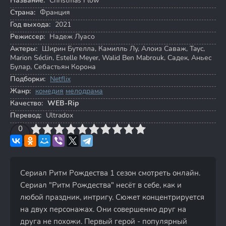
Название:
Christmas Flow
Страна:
Франция
Год выхода:
2021
Режиссер:
Надеж Луасо
Актеры:
Ширин Бутелла
,
Камилль Лу
,
Алоиз Саваж
,
Tayc
,
Marion Séclin
,
Estelle Meyer
,
Walid Ben Mabrouk
,
Садек
,
Аньес
Булар
,
Себастьян Корона
Подборки:
Netflix
Жанр:
комедия
мелодрама
Качество:
WEB-Rip
Перевод:
Ultradox
3
4
0
5
6
7
8
9
10
Сериал Ритм Рождества 1 сезон смотреть онлайн.
Сериал "Ритм Рождества" несёт в себе, как и
любой праздник, интригу. Сюжет концентрируется
на двух персонажах. Они совершенно друг на
друга не похожи. Первый герой - популярный