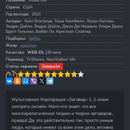
Название:
Inside Job
Страна:
США
Год выхода:
2021
Актеры:
Уилл Блэгроув
,
Тиша Кэмпбелл
,
Лиззи Каплан
,
Эндрю Дэйли
,
Эндрю Дэйли
,
Джон Ди Маджио
,
Кларк Дьюк
,
Бретт Гельман
,
Бобби Ли
,
Кристиан Слэйтер
Подборки:
Netflix
Жанр:
комедия
Качество:
WEB-DL
(30 мин)
Перевод:
TVShows, NewStation 18+
Статус сериала:
Завершён
3
9.1
4
5
6
7
8
9
10
Мультсериал Корпорация «Заговор» 1, 2 сезон
смотреть онлайн. Мало кто знает, что все
конспирологические теории и теории заговоров...
правда! Да, это действительно так, просто умные
люди, которые имеют со всем этим дело, активно