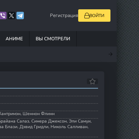
Регистрация
ВОЙТИ
АНИМЕ
ВЫ СМОТРЕЛИ
.9
7
0
5
Кантримэн
,
Шеннон Флинн
Брайана Салаз
,
Симера Джексон
,
Эли Самуи
,
за Блази
,
Дэвид Гридли
,
Николь Салливан
,