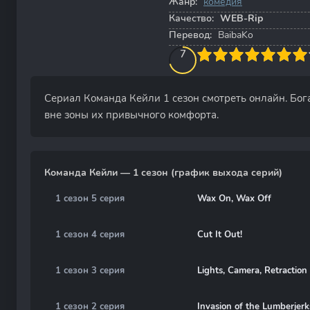
Жанр:
комедия
Качество:
WEB-Rip
Перевод:
BaibaKo
70
1
2
3
4
7
5
6
7
8
9
10
Сериал Команда Кейли 1 сезон смотреть онлайн. Бог
вне зоны их привычного комфорта.
Команда Кейли — 1 сезон (график выхода серий)
1 сезон 5 серия
Wax On, Wax Off
1 сезон 4 серия
Cut It Out!
1 сезон 3 серия
Lights, Camera, Retraction
1 сезон 2 серия
Invasion of the Lumberjerk