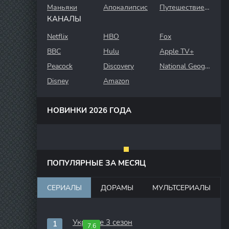
Маньяки
Апокалипсис
Путешествие во времени
КАНАЛЫ
Netflix
HBO
Fox
BBC
Hulu
Apple TV+
Peacock
Discovery
National Geographic
Disney
Amazon
НОВИНКИ 2026 ГОДА
ПОПУЛЯРНЫЕ ЗА МЕСЯЦ
СЕРИАЛЫ
ДОРАМЫ
МУЛЬТСЕРИАЛЫ
Укрытие 3 сезон
7.6