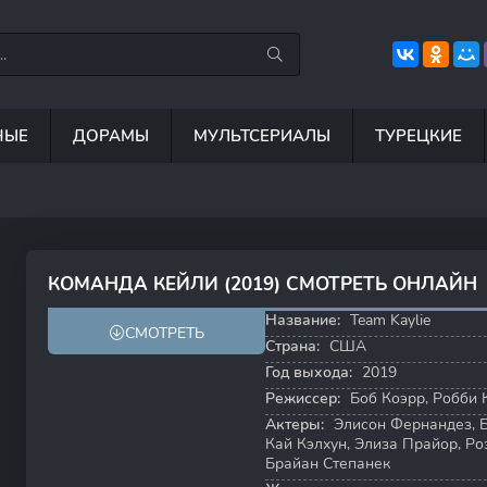
НЫЕ
ДОРАМЫ
МУЛЬТСЕРИАЛЫ
ТУРЕЦКИЕ
7.5
8.8
8.4
6
КОМАНДА КЕЙЛИ (2019) СМОТРЕТЬ ОНЛАЙН
4.5
Название:
Team Kaylie
СМОТРЕТЬ
Страна:
США
Год выхода:
2019
Режиссер:
Боб Коэрр
,
Робби 
Актеры:
Элисон Фернандез
,
Кай Кэлхун
,
Элиза Прайор
,
Ро
Брайан Степанек