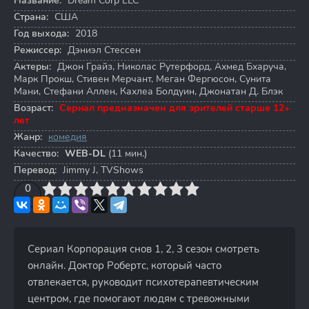
Название:
Dream Corp LLC
Страна:
США
Год выхода:
2018
Режиссер:
Дэниэл Стессен
Актеры:
Джон Грайз
,
Николас Рутерфорд
,
Ахмед Бхаруча
,
Марк Прокш
,
Стивен Мерчант
,
Меган Фергюсон
,
Сунита
Мани
,
Стефани Аллен
,
Кахлеа Болдуин
,
Джонатан Д. Блэк
Возраст:
Сериал предназначен для зрителей старше 12+
лет
Жанр:
комедия
Качество:
WEB-DL
(11 мин.)
Перевод:
Jimmy J, TVShows
3
4
0
5
6
7
8
9
10
Сериал Корпорация снов 1, 2, 3 сезон смотреть
онлайн. Доктор Робертс, который часто
отвлекается, руководит психотерапевтическим
центром, где помогают людям с тревожными