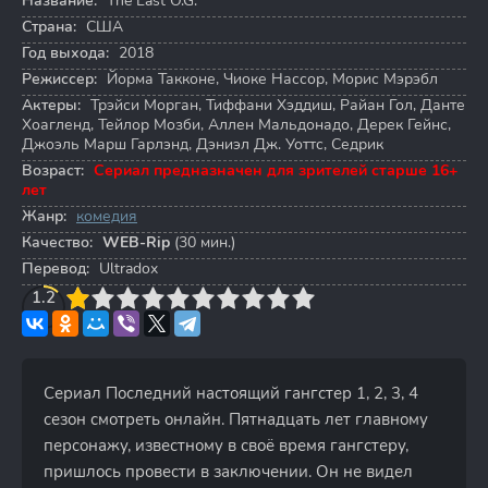
Название:
The Last O.G.
Страна:
США
Год выхода:
2018
Режиссер:
Йорма Такконе
,
Чиоке Нассор
,
Морис Мэрэбл
Актеры:
Трэйси Морган
,
Тиффани Хэддиш
,
Райан Гол
,
Данте
Хоагленд
,
Тейлор Мозби
,
Аллен Мальдонадо
,
Дерек Гейнс
,
Джоэль Марш Гарлэнд
,
Дэниэл Дж. Уоттс
,
Седрик
Возраст:
Сериал предназначен для зрителей старше 16+
лет
Жанр:
комедия
Качество:
WEB-Rip
(30 мин.)
Перевод:
Ultradox
3
1.2
4
5
6
7
8
9
10
Сериал Последний настоящий гангстер 1, 2, 3, 4
сезон смотреть онлайн. Пятнадцать лет главному
персонажу, известному в своё время гангстеру,
пришлось провести в заключении. Он не видел