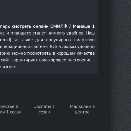
еперь
смотреть онлайн СМИЛФ / Мамаша 1
не и планшете станет намного удобнее. Наш
droid), а также для популярных смартфон
м операционной системы IOS в любом удобном
ерию можно посмотреть в хорошем качестве
 сайт гарантирует вам хорошее настроение -
м языке.
местье в
Экспаты 1
Малкольм в
ии 1 сезон
сезон
центре
внимания:
Жизнь всё ещё
несправедлива