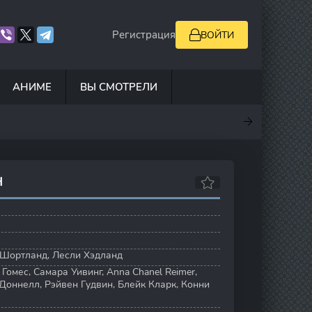
Регистрация
ВОЙТИ
АНИМЕ
ВЫ СМОТРЕЛИ
.5
7
10
6.9
Н
 Шортланд
,
Лесли Хэдланд
 Гомес
,
Самара Уивинг
,
Anna Chanel Reimer
,
’Доннелл
,
Рэйвен Гудвин
,
Блейк Кларк
,
Конни