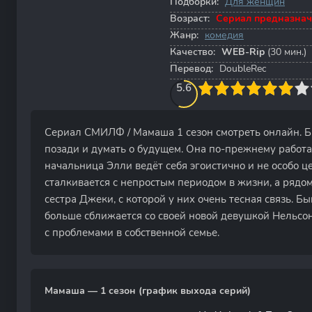
Подборки:
Для женщин
Возраст:
Сериал предназнач
Жанр:
комедия
Качество:
WEB-Rip
(30 мин.)
Перевод:
DoubleRec
60
1
2
3
5.6
4
5
6
7
8
9
10
Сериал СМИЛФ / Мамаша 1 сезон смотреть онлайн. Б
позади и думать о будущем. Она по-прежнему работае
начальница Элли ведёт себя эгоистично и не особо це
сталкивается с непростым периодом в жизни, а рядо
сестра Джеки, с которой у них очень тесная связь. 
больше сближается со своей новой девушкой Нельсон 
с проблемами в собственной семье.
Мамаша — 1 сезон (график выхода серий)