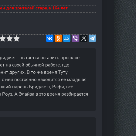
ен для зрителей старше 16+ лет
риджетт пытается оставить прошлое
т на своей обычной работе, где
нит других. В то же время Туту
м с ней постоянно находится её младшая
Бывший парень Бриджетт, Рафи, всё
Роуз. А Элайза в это время разбирается