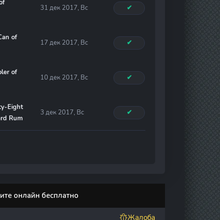
of
31 дек 2017, Вс
✔
Can of
17 дек 2017, Вс
✔
ler of
10 дек 2017, Вс
✔
ty-Eight
3 дек 2017, Вс
✔
ard Rum
ите онлайн бесплатно
Жалоба