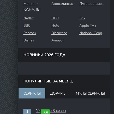
Маньяки
Апокалипсис
Путешествие во времени
КАНАЛЫ
Netflix
HBO
Fox
BBC
Hulu
Apple TV+
Peacock
Discovery
National Geographic
Disney
Amazon
НОВИНКИ 2026 ГОДА
ПОПУЛЯРНЫЕ ЗА МЕСЯЦ
СЕРИАЛЫ
ДОРАМЫ
МУЛЬТСЕРИАЛЫ
Укрытие 3 сезон
7.6