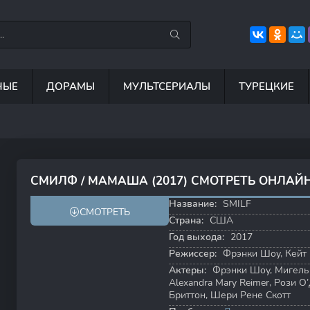
НЫЕ
ДОРАМЫ
МУЛЬТСЕРИАЛЫ
ТУРЕЦКИЕ
7.5
8.8
6.7
8
СМИЛФ / МАМАША (2017) СМОТРЕТЬ ОНЛАЙ
6.2
6.7
Название:
SMILF
СМОТРЕТЬ
Страна:
США
Год выхода:
2017
Режиссер:
Фрэнки Шоу
,
Кейт
Актеры:
Фрэнки Шоу
,
Мигель
Alexandra Mary Reimer
,
Рози О
Бриттон
,
Шери Рене Скотт