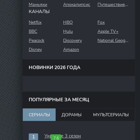
Маньяки
Апокалипсис
Путешествие во времени
КАНАЛЫ
Netflix
HBO
Fox
BBC
Hulu
Apple TV+
Peacock
Discovery
National Geographic
Disney
Amazon
НОВИНКИ 2026 ГОДА
ПОПУЛЯРНЫЕ ЗА МЕСЯЦ
СЕРИАЛЫ
ДОРАМЫ
МУЛЬТСЕРИАЛЫ
Укрытие 3 сезон
7.6