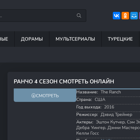
НЫЕ
ДОРАМЫ
МУЛЬТСЕРИАЛЫ
ТУРЕЦКИЕ
7.5
8.8
6.7
8
РАНЧО 4 СЕЗОН СМОТРЕТЬ ОНЛАЙН
6.7
7.5
Название:
The Ranch
СМОТРЕТЬ
Страна:
США
Год выхода:
2016
Режиссер:
Дэвид Трейнер
Актеры:
Эштон Кутчер
,
Сэм Э
Дебра Уингер
,
Дэнни Мастерс
Келли Госс