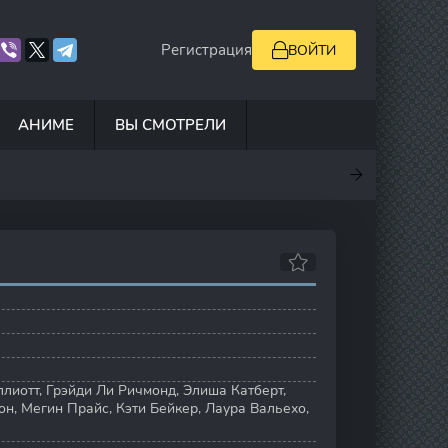
Регистрация
ВОЙТИ
АНИМЕ
ВЫ СМОТРЕЛИ
.5
7
10
6.9
ллиотт
,
Грэйди Ли Ричмонд
,
Элиша Катберт
,
он
,
Мегин Прайс
,
Кэти Бейкер
,
Лаура Вальехо
,