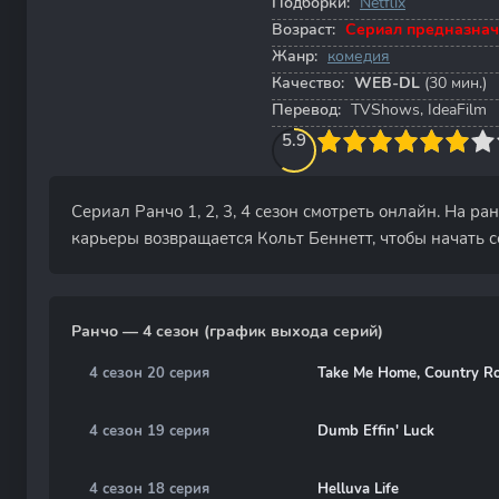
Подборки:
Netflix
Возраст:
Сериал предназнач
Жанр:
комедия
Качество:
WEB-DL
(30 мин.)
Перевод:
TVShows, IdeaFilm
60
1
2
3
5.9
4
5
6
7
8
9
10
Сериал Ранчо 1, 2, 3, 4 сезон смотреть онлайн. На ра
карьеры возвращается Кольт Беннетт, чтобы начать 
Ранчо — 4 сезон (график выхода серий)
4 сезон 20 серия
Take Me Home, Country R
4 сезон 19 серия
Dumb Effin' Luck
4 сезон 18 серия
Helluva Life