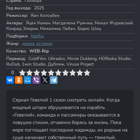
Страна:
Польша
Год выхода:
2025
Режиссер:
Яан Холоубек
Актеры:
Яцек Коман
,
Магдалена Ружчка
,
Михал Журавский
,
Конрад Элерик
,
Михалина Лабач
,
Борис Шиц
Подборки:
Netflix
Жанр:
драма
история
Качество:
WEB-Rip
Перевод:
ColdFilm, Ultradox, Movie Dubbing, HDRezka Studio,
RuDub, 1win Studio, Дубляж, Viruse Project
3
4
0
5
6
7
8
9
10
Сериал Гевелий 1 сезон смотреть онлайн. Когда
мощный шторм обрушивается на корабль
«Гевелий», команда и пассажиры оказываются в
ловушке стихии, отчаянно борясь за жизнь. Пока
море поглощает последние надежды, их родные на
суше начинают собственный путь — тяжелый,