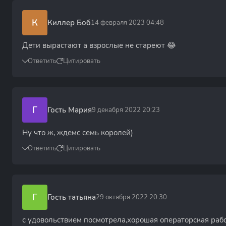
К
Киллер Боб
14 февраля 2023 04:48
Дети вырастают а взрослые не стареют 😂
Ответить
Цитировать
Г
Гость Мария
9 декабря 2022 20:23
Ну что ж, ждемс семь королей)
Ответить
Цитировать
Г
Гость татьяна
29 октября 2022 20:30
с удовольствием посмотрела,хорошая операторская рабо