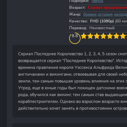
Подборки:
Netflix
Возраст:
Сериал предназнач
Жанр:
боевик
история
мелод
Качество:
FHD (1080p)
(60 ми
Перевод:
Неизвестный
90
1
2
3
8.8
4
5
6
7
8
9
10
Сериал Последнее Королевство 1, 2, 3, 4, 5 сезон см
возвращается сериал "Последнее Королевство". Истор
времена правления короля Уэссекса Альфреда Велико
англичанами и викингами, отвоевывая для своей не
земли, тем самым повышая уровень влияния на этих 
Утред, еще в юные годы был похищен датскими военн
рода, обучился как викинг, тем самым став выдающи
кораблестроителем. Однако во взрослом возрасте юн
действительно хочет занять в противостоянии острови