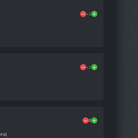
+1
+1
0
та)