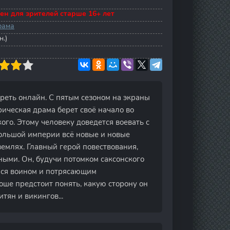
ен для зрителей старше 16+ лет
рама
н.)
отреть онлайн. С пятым сезоном на экраны
ическая драма берет своё начало во
го. Этому человеку доведется воевать с
большой империи всё новые и новые
землях. Главный герой повествования,
ыми. Он, будучи потомком саксонского
мся воином и потрясающим
оше предстоит понять, какую сторону он
тян и викингов...