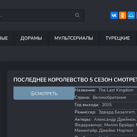
НЫЕ
ДОРАМЫ
МУЛЬТСЕРИАЛЫ
ТУРЕЦКИЕ
8.8
8.4
6.9
ПОСЛЕДНЕЕ КОРОЛЕВСТВО 5 СЕЗОН СМОТРЕ
7.9
8.5
Название:
The Last Kingdom
СМОТРЕТЬ
Страна:
Великобритания
Год выхода:
2015
Режиссер:
Эдвард Базалгетт
,
Актеры:
Александр Дреймон
Федаравичус
,
Милли Брэйди
,
Макинтайр
,
Джеймс Норткот