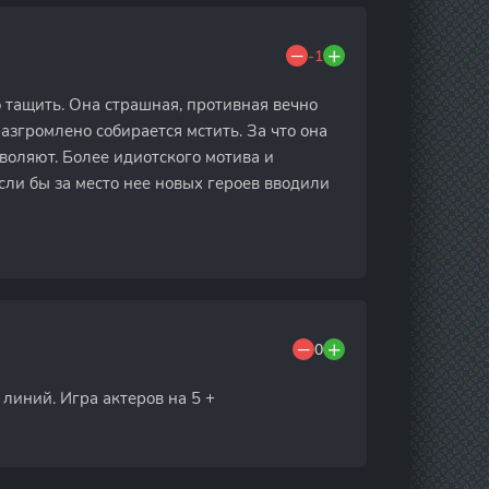
-1
о тащить. Она страшная, противная вечно
разгромлено собирается мстить. За что она
озволяют. Более идиотского мотива и
если бы за место нее новых героев вводили
0
линий. Игра актеров на 5 +