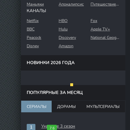
Маньяки
Апокалипсис
Путешествие во времени
КАНАЛЫ
Netflix
HBO
Fox
BBC
Hulu
Apple TV+
Peacock
Discovery
National Geographic
Disney
Amazon
НОВИНКИ 2026 ГОДА
ПОПУЛЯРНЫЕ ЗА МЕСЯЦ
СЕРИАЛЫ
ДОРАМЫ
МУЛЬТСЕРИАЛЫ
Укрытие 3 сезон
7.6