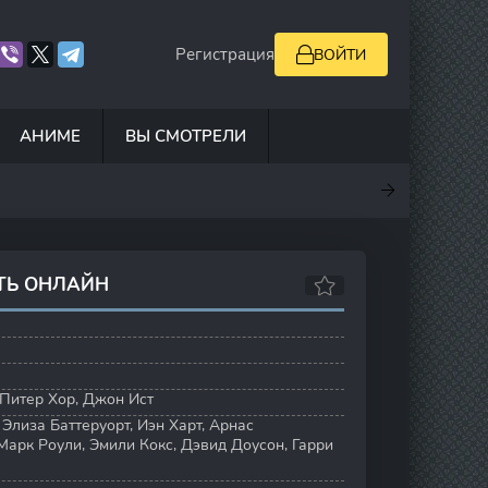
Регистрация
ВОЙТИ
АНИМЕ
ВЫ СМОТРЕЛИ
7
0
5
7.8
ТЬ ОНЛАЙН
Питер Хор
,
Джон Ист
,
Элиза Баттеруорт
,
Иэн Харт
,
Арнас
Марк Роули
,
Эмили Кокс
,
Дэвид Доусон
,
Гарри