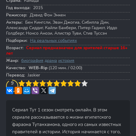
Страна:
Канада
Год выхода:
2015
Режиссер:
Дэвид Фон Энкен
Актеры:
Бен Кингсли
,
Эван Джогиа
,
Сибилла Дин
,
Александр Сиддиг
,
Кайли Банбери
,
Питер Гадиот
,
Иддо
Голдберг
,
Нонсо Анози
,
Алистэр Туви
,
Стив Туссэн
Подборки:
На реальных событиях
Возраст:
Сериал предназначен для зрителей старше 16+
лет
Жанр:
биография
драма
история
Качество:
WEB-Rip
(120 мин. / 02:00)
Перевод:
Jaskier
3
4
9
5
6
7
8
9
10
Сериал Тут 1 сезон смотреть онлайн. В этом
сериале рассказывается о жизни египетского
фараона Тутанхамона, одного из самых известных
правителей в истории. История начинается с того,