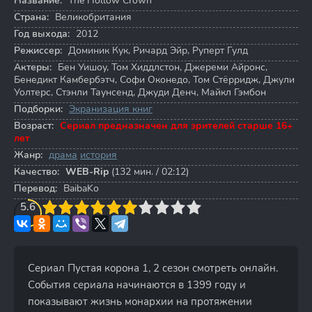
Название:
The Hollow Crown
Страна:
Великобритания
Год выхода:
2012
Режиссер:
Доминик Кук
,
Ричард Эйр
,
Руперт Гулд
Актеры:
Бен Уишоу
,
Том Хиддлстон
,
Джереми Айронс
,
Бенедикт Камбербэтч
,
Софи Оконедо
,
Том Стёрридж
,
Джули
Уолтерс
,
Стэнли Таунсенд
,
Джуди Денч
,
Майкл Гэмбон
Подборки:
Экранизация книг
Возраст:
Сериал предназначен для зрителей старше 16+
лет
Жанр:
драма
история
Качество:
WEB-Rip
(132 мин. / 02:12)
Перевод:
BaibaKo
3
5.6
4
5
6
7
8
9
10
Сериал Пустая корона 1, 2 сезон смотреть онлайн.
События сериала начинаются в 1399 году и
показывают жизнь монархии на протяжении