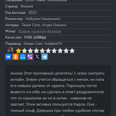
Название:
Kono Healer, Mendokusai
Страна:
Япония
Год выхода:
2022
Режиссер:
Нобуаки Наканъиси
Актеры:
Такуя Сато
,
Агури Онъиси
Жанр:
боевик
комедия
фэнтези
Качество:
FHD (1080p)
Перевод:
Dream Cast, AnilibriaTV
3
0.9
4
5
6
7
8
9
10
Аниме Этот противный целитель! 1 сезон смотреть
онлайн. Элвин учится обращаться с мечом, но пока
его навыки далеки от идеала. Парнишку легко
вывести из себя, но сделать в ответ раздражителю
что-то серьёзное он не в силах - навыков не
хватает. Этим активно пользуется Карла. Она -
темный эльф. Девушка при любом удобном случае