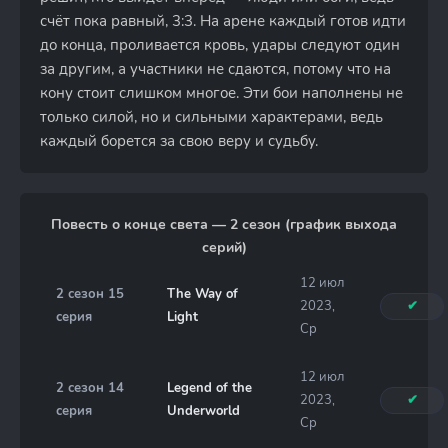
счёт пока равный, 3:3. На арене каждый готов идти
до конца, проливается кровь, удары следуют один
за другим, а участники не сдаются, потому что на
кону стоит слишком многое. Эти бои наполнены не
только силой, но и сильными характерами, ведь
каждый борется за свою веру и судьбу.
Повесть о конце света — 2 сезон (график выхода
серий)
12 июл
2 сезон 15
The Way of
2023,
✔
серия
Light
Ср
12 июл
2 сезон 14
Legend of the
2023,
✔
серия
Underworld
Ср