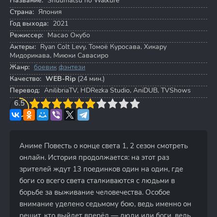
Название:
Shuumatsu no Walküre
Страна:
Япония
Год выхода:
2021
Режиссер:
Масао Окубо
Актеры:
Ryan Colt Levy
,
Томоё Куросава
,
Хикару
Мидорикава
,
Миюки Савасиро
Жанр:
боевик
фэнтези
Качество:
WEB-Rip
(24 мин.)
Перевод:
AnilibriaTV, HDRezka Studio, AniDUB, TVShows
3
6.5
4
5
6
7
8
9
10
Аниме Повесть о конце света 1, 2 сезон смотреть
онлайн. История продолжается: на этот раз
зрителей ждут 13 поединков один на один, где
боги со всего света сталкиваются с людьми в
борьбе за выживание человечества. Особое
внимание уделено седьмому бою, ведь именно он
решит, кто выйдет вперёд — люди или боги, ведь