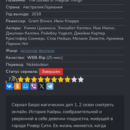
Название:
The Bureau of Magical Things
Страна:
Австралия,Германия
Год выхода:
2018
Режиссер:
Grant Brown
,
Ивэн Кларри
Актеры:
Кимиэ Цукакоси
,
Элизабет Каллен
,
Миа Милнс
,
Джулиан Каллен
,
Рэйнбоу Уэделл
,
Джейми Картер
,
Кристофер Соммерс
,
Стив Нейшн
,
Мелани Занетти
,
Арнижка
Ларком-Уит
Жанр:
детектив
фэнтези
Качество:
WEB-Rip
(25 мин.)
Перевод:
Nickelodeon
Статус сериала:
Завершён
3
7.8
4
5
6
7
8
9
10
Сериал Бюро магических дел 1, 2 сезон смотреть
онлайн. История Кайры, сообразительной и
уверенной в себе девочки-подростка, живущей в
городе Ривер Сити. Ее жизнь меняется, когда