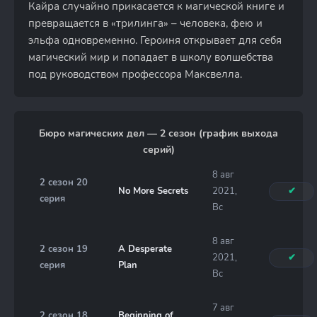
Кайра случайно прикасается к магической книге и
превращается в «трилинга» – человека, фею и
эльфа одновременно. Героиня открывает для себя
магический мир и попадает в школу волшебства
под руководством профессора Максвелла.
Бюро магических дел — 2 сезон (график выхода
серий)
8 авг
2 сезон 20
No More Secrets
2021,
✔
серия
Вс
8 авг
2 сезон 19
A Desperate
2021,
✔
серия
Plan
Вс
7 авг
2 сезон 18
Beginning of