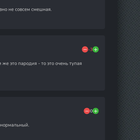
вно не совсем смешная.
-3
 же это пародия - то это очень тупая
0
е нормальный.