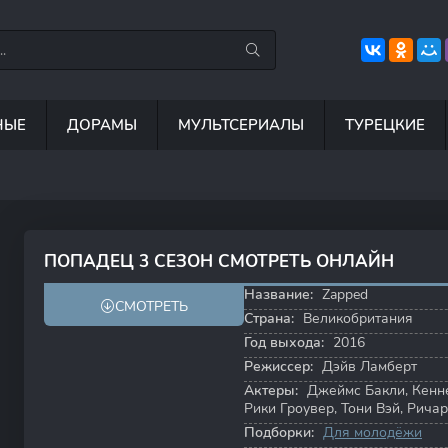
НЫЕ
ДОРАМЫ
МУЛЬТСЕРИАЛЫ
ТУРЕЦКИЕ
7.5
8.8
6.7
8
ПОПАДЕЦ 3 СЕЗОН СМОТРЕТЬ ОНЛАЙН
6.4
6.8
Название:
Zapped
СМОТРЕТЬ
Страна:
Великобритания
Год выхода:
2016
Режиссер:
Дэйв Ламберт
Актеры:
Джеймс Бакли
,
Кенн
Рики Гроувер
,
Тони Вэй
,
Ричар
Подборки:
Для молодёжи