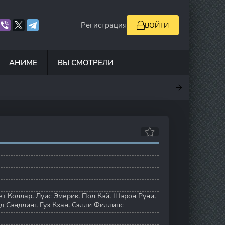
Регистрация
ВОЙТИ
АНИМЕ
ВЫ СМОТРЕЛИ
.5
7
10
6.9
ет Коллар
,
Луис Эмерик
,
Пол Кэй
,
Шэрон Руни
,
д Сэндлинг
,
Гуз Кхан
,
Сэлли Филлипс