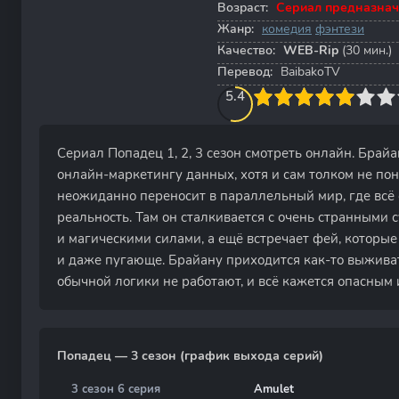
Возраст:
Сериал предназнач
Жанр:
комедия
фэнтези
Качество:
WEB-Rip
(30 мин.)
Перевод:
BaibakoTV
50
1
2
3
5.4
4
5
6
7
8
9
10
Сериал Попадец 1, 2, 3 сезон смотреть онлайн. Брай
онлайн-маркетингу данных, хотя и сам толком не пон
неожиданно переносит в параллельный мир, где всё
реальность. Там он сталкивается с очень странными 
и магическими силами, а ещё встречает фей, которы
и даже пугающе. Брайану приходится как-то выживать
обычной логики не работают, и всё кажется опасным
Попадец — 3 сезон (график выхода серий)
3 сезон 6 серия
Amulet