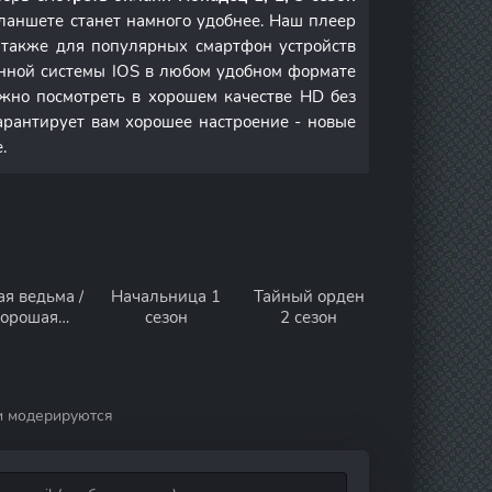
ланшете станет намного удобнее. Наш плеер
а также для популярных смартфон устройств
онной системы IOS в любом удобном формате
но посмотреть в хорошем качестве HD без
арантирует вам хорошее настроение - новые
.
я ведьма /
Начальница 1
Тайный орден
орошая
сезон
2 сезон
ма 1 сезон
и модерируются