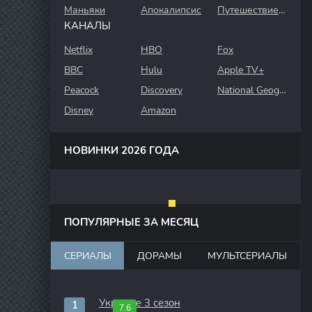
Маньяки
Апокалипсис
Путешествие во времени
КАНАЛЫ
Netflix
HBO
Fox
BBC
Hulu
Apple TV+
Peacock
Discovery
National Geographic
Disney
Amazon
НОВИНКИ 2026 ГОДА
ПОПУЛЯРНЫЕ ЗА МЕСЯЦ
СЕРИАЛЫ
ДОРАМЫ
МУЛЬТСЕРИАЛЫ
Укрытие 3 сезон
7.6