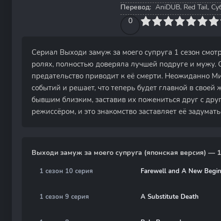
Перевод:
AniDUB, Red Tail, С
0
1
2
3
4
0
5
6
7
8
9
10
Сериал Выходи замуж за моего супруга 1 сезон смот
ролях, полностью доверяла лучшей подруге и мужу. О
предательство приводит к её смерти. Неожиданно Мис
событий и решает, что теперь будет главной в своей
бывшим близким, заставив их пожениться друг с друг
режиссёром, и это знакомство заставляет её задумать
Выходи замуж за моего супруга (японская версия) — 1
1 сезон 10 серия
Farewell and A New Begi
1 сезон 9 серия
A Substitute Death