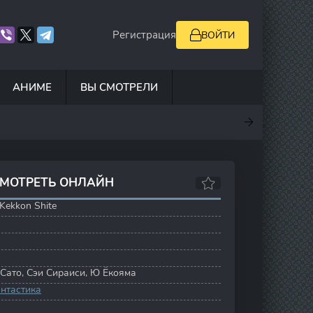
Регистрация
ВОЙТИ
АНИМЕ
ВЫ СМОТРЕЛИ
.5
7
10
6.9
СМОТРЕТЬ ОНЛАЙН
 Kekkon Shite
 Сато
,
Сэи Сираиси
,
Ю Ёкояма
нтастика