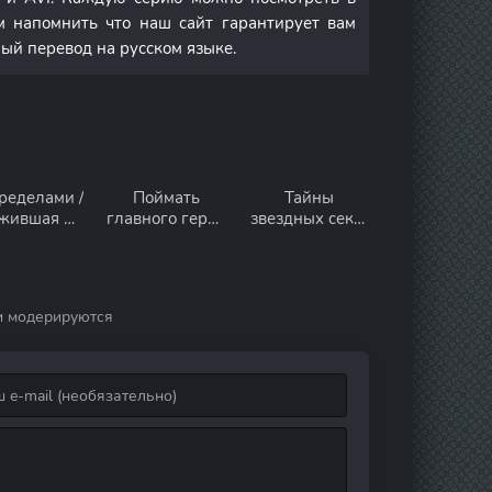
м напомнить что наш сайт гарантирует вам
ный перевод на русском языке.
ределами /
Поймать
Тайны
жившая 2
главного героя
звездных секс-
сезон
1 сезон
видео 1 сезон
и модерируются