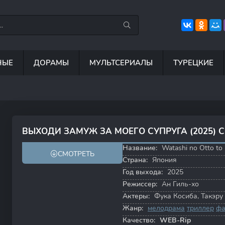
НЫЕ
ДОРАМЫ
МУЛЬТСЕРИАЛЫ
ТУРЕЦКИЕ
7.5
8.8
6.7
8
ВЫХОДИ ЗАМУЖ ЗА МОЕГО СУПРУГА (2025) 
7.6
7.7
Название:
Watashi no Otto to
СМОТРЕТЬ
Страна:
Япония
Год выхода:
2025
Режиссер:
Ан Гиль-хо
Актеры:
Фука Косиба
,
Такэру
Жанр:
мелодрама
триллер
фа
Качество:
WEB-Rip