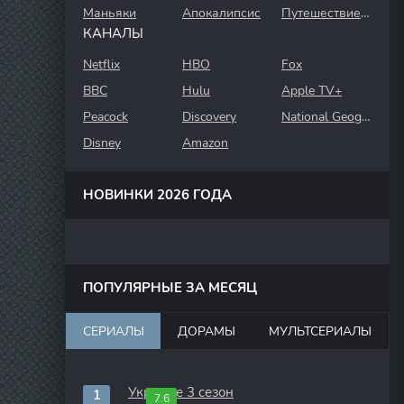
Маньяки
Апокалипсис
Путешествие во времени
КАНАЛЫ
Netflix
HBO
Fox
BBC
Hulu
Apple TV+
Peacock
Discovery
National Geographic
Disney
Amazon
НОВИНКИ 2026 ГОДА
ПОПУЛЯРНЫЕ ЗА МЕСЯЦ
СЕРИАЛЫ
ДОРАМЫ
МУЛЬТСЕРИАЛЫ
Укрытие 3 сезон
7.6