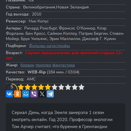
Название:
Ice
Страна:
Великобритания,Новая Зеландия
Год выхода:
2010
Режиссер:
Ник Копус
Актеры:
Ричард Роксбург
,
Фрэнсис О’Коннор
,
Клэр
Форлани
,
Бен Кросс
,
Саймон Кэллоу
,
Патрик Бергин
,
Стивен
Мойер
,
Брук Уильямс
,
Эрин Маллалли
,
Джозеф Г. Куинн
Подборки:
Фильмы-катастрофы
Возраст:
Сериал предназначен для зрителей старше 12+
лет
Жанр:
боевик
триллер
фантастика
Качество:
WEB-Rip
(184 мин. / 03:04)
Перевод:
AMC
3
4
5
5
6
7
8
9
10
Сериал День, когда Земля замерзла 1 сезон
смотреть онлайн. Год 2020. Профессор экологии
Том Арчер считает, что бурение в Гренландии