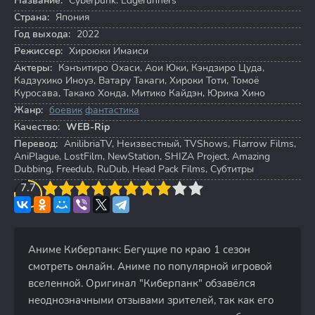
Название:
Cyberpunk: Edgerunners
Страна:
Япония
Год выхода:
2022
Режиссер:
Хироюки Имаиси
Актеры:
Кэнъитиро Охаси
,
Аои Юки
,
Кэндзиро Цуда
,
Кадзухико Иноуэ
,
Ватару Такаги
,
Хироки Тоти
,
Томоё
Куросава
,
Такако Хонда
,
Митико Кайдэн
,
Юрика Хино
Жанр:
боевик
фантастика
Качество:
WEB-Rip
Перевод:
AnilibriaTV, Неизвестный, TVShows, Flarrow Films,
AniPlague, LostFilm, NewStation, SHIZA Project, Amazing
Dubbing, Freedub, RuDub, Head Pack Films, Субтитры
3
7.7
4
5
6
7
8
9
10
Аниме Киберпанк: Бегущие по краю 1 сезон
смотреть онлайн. Аниме по популярной игровой
вселенной. Оригинал "Киберпанк" обзавёлся
неоднозначными отзывами зрителей, так как его