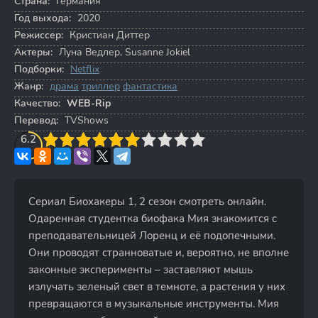
Страна:
Германия
Год выхода:
2020
Режиссер:
Кристиан Диттер
Актеры:
Луна Ведлер
,
Susanne Jokiel
Подборки:
Netflix
Жанр:
драма
триллер
фантастика
Качество:
WEB-Rip
Перевод:
TVShows
3
6.2
4
5
6
7
8
9
10
Сериал Биохакеры 1, 2 сезон смотреть онлайн.
Одаренная студентка биофака Мия знакомится с
преподавательницей Лоренц и её подопечными.
Они проводят странноватые и, вероятно, не вполне
законные эксперименты – заставляют мышь
излучать зеленый свет в темноте, а растения у них
превращаются в музыкальные инструменты. Мия