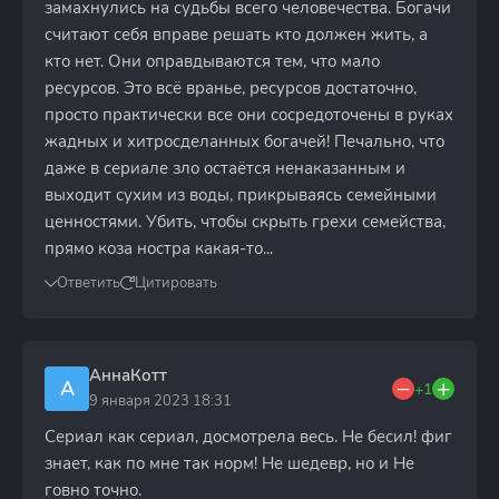
замахнулись на судьбы всего человечества. Богачи
считают себя вправе решать кто должен жить, а
кто нет. Они оправдываются тем, что мало
ресурсов. Это всё вранье, ресурсов достаточно,
просто практически все они сосредоточены в руках
жадных и хитросделанных богачей! Печально, что
даже в сериале зло остаётся ненаказанным и
выходит сухим из воды, прикрываясь семейными
ценностями. Убить, чтобы скрыть грехи семейства,
прямо коза ностра какая-то...
Ответить
Цитировать
АннаКотт
А
+1
9 января 2023 18:31
Сериал как сериал, досмотрела весь. Не бесил! фиг
знает, как по мне так норм! Не шедевр, но и Не
говно точно.