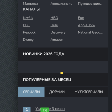
Маньяки
Апокалипсис
Путешествие во времени
КАНАЛЫ
Netflix
HBO
Fox
BBC
Hulu
Apple TV+
Peacock
Discovery
National Geographic
Disney
Amazon
НОВИНКИ 2026 ГОДА
ПОПУЛЯРНЫЕ ЗА МЕСЯЦ
СЕРИАЛЫ
ДОРАМЫ
МУЛЬТСЕРИАЛЫ
Укрытие 3 сезон
7.6