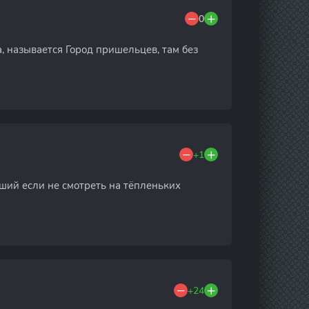
0
, называется Город пришельцев, там без
+1
оший если не смотреть на тёпленьких
+24