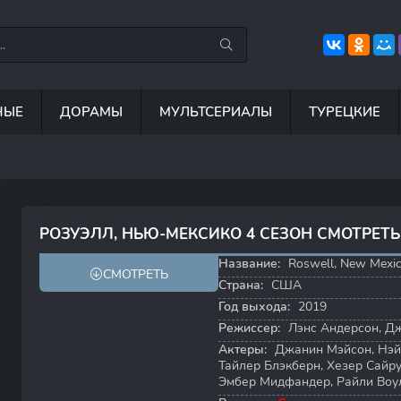
НЫЕ
ДОРАМЫ
МУЛЬТСЕРИАЛЫ
ТУРЕЦКИЕ
7.5
8.8
6.7
8
РОЗУЭЛЛ, НЬЮ-МЕКСИКО 4 СЕЗОН СМОТРЕТ
6.0
6.3
Название:
Roswell, New Mexi
СМОТРЕТЬ
Страна:
США
Год выхода:
2019
Режиссер:
Лэнс Андерсон
,
Дж
Актеры:
Джанин Мэйсон
,
Нэй
Тайлер Блэкберн
,
Хезер Сайр
Эмбер Мидфандер
,
Райли Воу