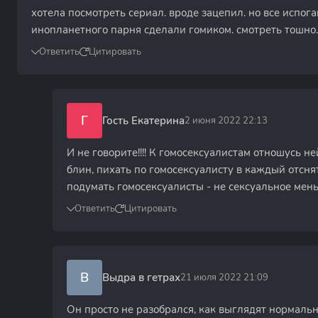
хотела посмотреть сериал. вроде зацепил. но все испог
инопланетного парня сделали гомиком. смотреть тошно..
Ответить
Цитировать
Г
Гость Екатерина
2 июня 2022 22:13
И не говорите!!!! К гомосексуалистам отношусь н
блин, пихать по гомосексуалисту в каждый отсн
подумать гомосексуалисты - не сексуальное ме
Ответить
Цитировать
В
Выдра в гетрах
21 июля 2022 21:09
Он просто не разобрался, как выглядят нормал