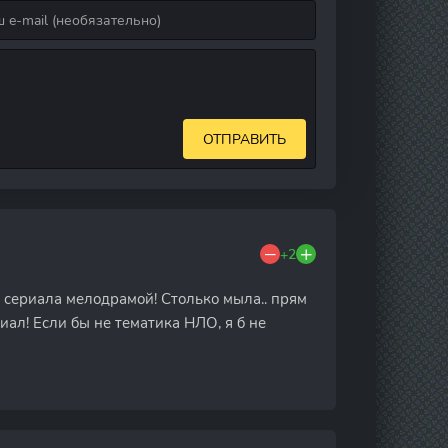
ОТПРАВИТЬ
+2
о сериала мелодрамой! Столько мыла.. прям
иал! Если бы не тематика НЛО, я б не