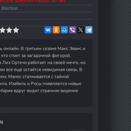
ен для зрителей старше 16+ лет
а
фэнтези
ть онлайн. В третьем сезоне Макс Эванс и
 кто стоит за загадочной фигурой,
я Лиз Ортечо работает на своей мечте, но
м всё ещё остаётся невидимая связь. В
екс Манес сталкивается с тайной
йкла, Изабель и Росы появляются новые
а Мария вдруг видит странное видение
й)