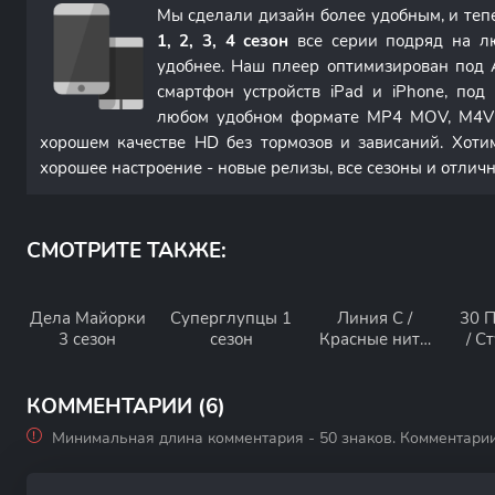
Мы сделали дизайн более удобным, и те
1, 2, 3, 4 сезон
все серии подряд на л
удобнее. Наш плеер оптимизирован под 
смартфон устройств iPad и iPhone, по
любом удобном формате MP4 MOV, M4V 
хорошем качестве HD без тормозов и зависаний. Хоти
хорошее настроение - новые релизы, все сезоны и отлич
СМОТРИТЕ ТАКЖЕ:
Дела Майорки
Суперглупцы 1
Линия С /
30 
3 сезон
сезон
Красные нити
/ С
1 сезон
КОММЕНТАРИИ (6)
Минимальная длина комментария - 50 знаков. Комментари