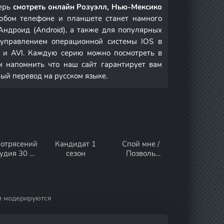
перь
смотреть онлайн Розуэлл, Нью-Мексико
юбом телефоне и планшете станет намного
Андроид (Android), а также для популярных
д управлением операционной системы IOS в
и AVI. Каждую серию можно посмотреть в
м напомнить что наш сайт гарантирует вам
ный перевод на русском языке.
Потрясений
Кандидат 1
Спой мне /
тудия 30 7
сезон
Позволь
сезон
послушать
твою песню 1
сезон
и модерируются