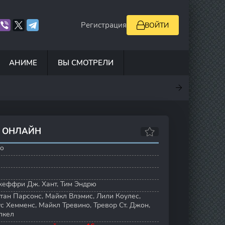
Регистрация
ВОЙТИ
АНИМЕ
ВЫ СМОТРЕЛИ
.5
7
10
6.9
Ь ОНЛАЙН
co
еффри Дж. Хант
,
Тим Эндрю
тан Парсонс
,
Майкл Влэмис
,
Лили Коулес
,
ус Хемменс
,
Майкл Тревино
,
Тревор Ст. Джон
,
лкел