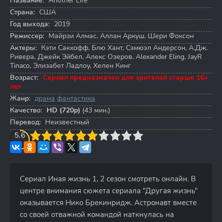
Название:
Another Life
Страна:
США
Год выхода:
2019
Режиссер:
Майрзи Алмас
,
Аллан Аркуш
,
Шери Фоксон
Актеры:
Кэти Сакхофф
,
Блю Хант
,
Сэмюэл Андерсон
,
А.Дж.
Ривера
,
Джейк Эйбел
,
Алекс Озеров
,
Alexander Eling
,
JayR
Tinaco
,
Элизабет Ладлоу
,
Хелен Кинг
Возраст:
Сериал предназначен для зрителей старше 16+
лет
Жанр:
драма
фантастика
Качество:
HD (720p)
(43 мин.)
Перевод:
Неизвестный
3
5.6
4
5
6
7
8
9
10
Сериал Иная жизнь 1, 2 сезон смотреть онлайн. В
центре внимания сюжета сериала "Другая жизнь"
оказывается Нико Брекинридж. Астронавт вместе
со своей отважной командой наткнулась на