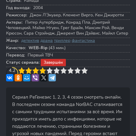
Страна:
Канада
Год выхода:
2004
Режиссер:
Джон Л’Экуаер
,
Клемент Вирго
,
Кен Джиротти
Актеры:
Питер Аутербридж
,
Конрад Пла
,
Дмитрий
Чеповецкий
,
Мэйко Нгуен
,
Грег Брайк
,
Максим Рой
,
Венди
Крюсон
,
Сара Стрэйндж
,
Джерент Вин Дэйвис
,
Майкл Ситер
Жанр:
детектив
драма
триллер
фантастика
Качество:
WEB-Rip
(43 мин.)
Перевод:
Первый ТВЧ
Статус сериала:
Завершён
3
4.2
4
5
6
7
8
9
10
Сериал РеГенезис 1, 2, 3, 4 сезон смотреть онлайн.
В последнем сезоне команда NorBAC сталкивается
с самыми трудными испытаниями за всё время. Им
приходится иметь дело с инфекциями, которые не
поддаются лечению, странными болезнями и
угрозой новых пандемий. Перед героями встают