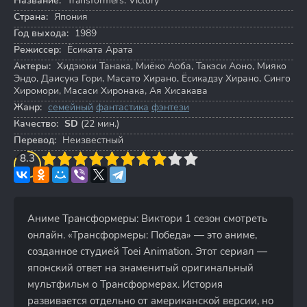
Название:
Transformers: Victory
Страна:
Япония
Год выхода:
1989
Режиссер:
Ёсиката Арата
Актеры:
Хидэюки Танака
,
Миёко Аоба
,
Такэси Аоно
,
Мияко
Эндо
,
Даисукэ Гори
,
Масато Хирано
,
Ёсикадзу Хирано
,
Синго
Хиромори
,
Масаси Хиронака
,
Ая Хисакава
Жанр:
семейный
фантастика
фэнтези
Качество:
SD
(22 мин.)
Перевод:
Неизвестный
3
8.3
4
5
6
7
8
9
10
Аниме Трансформеры: Виктори 1 сезон смотреть
онлайн. «Трансформеры: Победа» — это аниме,
созданное студией Toei Animation. Этот сериал —
японский ответ на знаменитый оригинальный
мультфильм о Трансформерах. История
развивается отдельно от американской версии, но