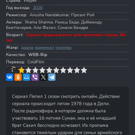
Страна:
Индия
Год выхода:
2026
Режиссер:
Anusha Nandakumar
,
Прозит Рой
Актеры:
Rrama Sharma
,
Ракеш Беди
,
Дибюенду
Бхаттачария
,
Али Фазал
,
Сонали Бендре
Возраст:
Сериал предназначен для зрителей старше 18+
лет
Жанр:
драма
криминал
триллер
Качество:
WEB-Rip
Перевод:
ColdFilm
3
4
1
5
6
7
8
9
10
Сериал Пепел 1 сезон смотреть онлайн. Действие
сериала происходит летом 1978 года в Дели.
После радиоэфира, в котором должна была
участвовать 16-летняя Суман, она и её младший
брат Сахил бесследно исчезают. Их пропажа
становится тяжёлым ударом для семьи армейского