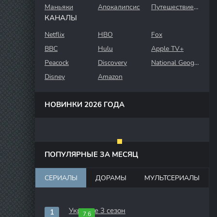
Маньяки
Апокалипсис
Путешествие во времени
КАНАЛЫ
Netflix
HBO
Fox
BBC
Hulu
Apple TV+
Peacock
Discovery
National Geographic
Disney
Amazon
НОВИНКИ 2026 ГОДА
ПОПУЛЯРНЫЕ ЗА МЕСЯЦ
СЕРИАЛЫ
ДОРАМЫ
МУЛЬТСЕРИАЛЫ
Укрытие 3 сезон
7.6