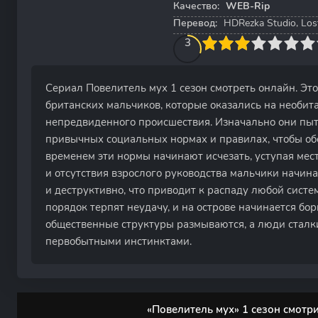
Качество:
WEB-Rip
Перевод:
HDRezka Studio, Los
30
1
2
3
4
3
5
6
7
8
9
10
Сериал Повелитель мух 1 сезон смотреть онлайн. Это
британских мальчиков, которые оказались на необит
непредвиденного происшествия. Изначально они пыт
привычных социальных нормах и правилах, чтобы об
временем эти нормы начинают исчезать, уступая мест
и отсутствия взрослого руководства мальчики начина
и деструктивно, что приводит к распаду любой сист
порядок терпят неудачу, и на острове начинается бор
общественные структуры размываются, а люди сталк
первобытными инстинктами.
«Повелитель мух» 1 сезон смотр