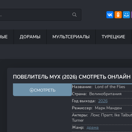
НЫЕ
ДОРАМЫ
МУЛЬТСЕРИАЛЫ
ТУРЕЦКИЕ
7.5
8.8
6.7
8
ПОВЕЛИТЕЛЬ МУХ (2026) СМОТРЕТЬ ОНЛАЙН
Название:
Lord of the Flies
СМОТРЕТЬ
Страна:
Великобритания
Год выхода:
2026
Режиссер:
Марк Манден
Актеры:
Локс Пратт
,
Ike Talbu
Turner
Жанр:
драма