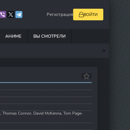
Регистрация
ВОЙТИ
АНИМЕ
ВЫ СМОТРЕЛИ
.5
7
10
6.9
t
,
Thomas Connor
,
David McKenna
,
Tom Page-