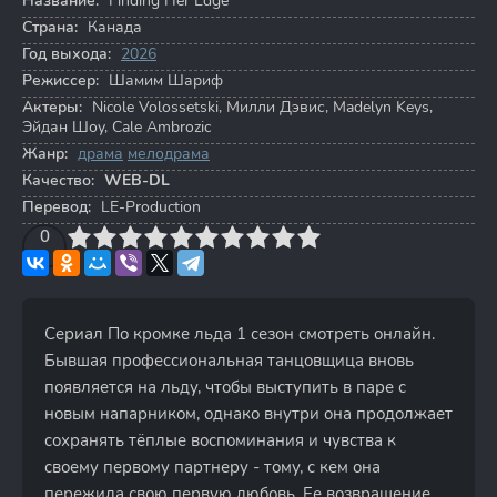
Название:
Finding Her Edge
Страна:
Канада
Год выхода:
2026
Режиссер:
Шамим Шариф
Актеры:
Nicole Volossetski
,
Милли Дэвис
,
Madelyn Keys
,
Эйдан Шоу
,
Cale Ambrozic
Жанр:
драма
мелодрама
Качество:
WEB-DL
Перевод:
LE-Production
3
4
0
5
6
7
8
9
10
Сериал По кромке льда 1 сезон смотреть онлайн.
Бывшая профессиональная танцовщица вновь
появляется на льду, чтобы выступить в паре с
новым напарником, однако внутри она продолжает
сохранять тёплые воспоминания и чувства к
своему первому партнеру - тому, с кем она
пережила свою первую любовь. Ее возвращение