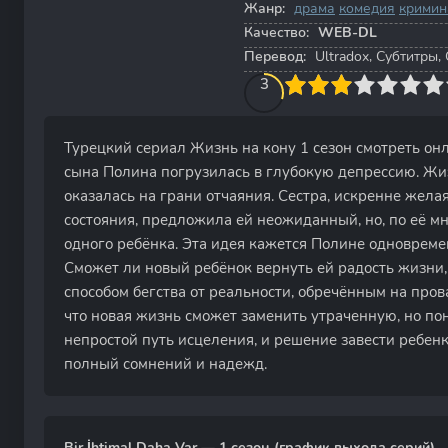
Жанр:
драма
комедия
кримин
Качество:
WEB-DL
Перевод:
Ultradox, Субтитры, 
30
1
2
3
4
3
5
6
7
8
9
10
Турецкий сериал Жизнь на кону 1 сезон смотреть он
сына Полина погрузилась в глубокую депрессию. Жиз
оказалась на грани отчаяния. Сестра, искренне жела
состояния, предложила ей неожиданный, но, по её м
одного ребёнка. Эта идея кажется Полине одновреме
Сможет ли новый ребёнок вернуть ей радость жизни,
способом бегства от реальности, обречённым на про
что новая жизнь сможет заменить утраченную, но пон
непростой путь исцеления, и решение завести ребен
полный сомнений и надежд.
Bir İhtimal Daha Var — 1 сезон (график выхода серий)