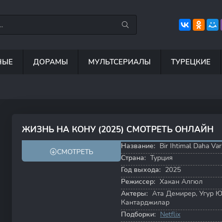
НЫЕ
ДОРАМЫ
МУЛЬТСЕРИАЛЫ
ТУРЕЦКИЕ
7.5
8.8
8.5
6
ЖИЗНЬ НА КОНУ (2025) СМОТРЕТЬ ОНЛАЙН
6.4
Название:
Bir Ihtimal Daha Var
СМОТРЕТЬ
Страна:
Турция
Год выхода:
2025
Режиссер:
Хакан Алгюл
Актеры:
Ата Демирер
,
Угур 
Кантарджилар
Подборки:
Netflix