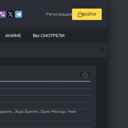
Регистрация
ВОЙТИ
АНИМЕ
ВЫ СМОТРЕЛИ
.7
10
7
6.9
Юджель
,
Эсра Билгич
,
Лале Мансур
,
Умит