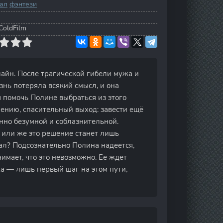
ал
фэнтези
ColdFilm
лайн. После трагической гибели мужа и
нь потеряла всякий смысл, и она
я помочь Полине выбраться из этого
нению, спасительный выход: завести ещё
нно безумной и соблазнительной.
 или же это решение станет лишь
вал? Подсознательно Полина надеется,
имает, что это невозможно. Ее ждет
ка — лишь первый шаг на этом пути,