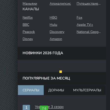
Маньяки
Апокалипсис
Путешествие во времени
КАНАЛЫ
Netflix
HBO
Fox
BBC
Hulu
Apple TV+
Peacock
Discovery
National Geographic
Disney
Amazon
НОВИНКИ 2026 ГОДА
ПОПУЛЯРНЫЕ ЗА МЕСЯЦ
СЕРИАЛЫ
ДОРАМЫ
МУЛЬТСЕРИАЛЫ
Укрытие 3 сезон
7.6