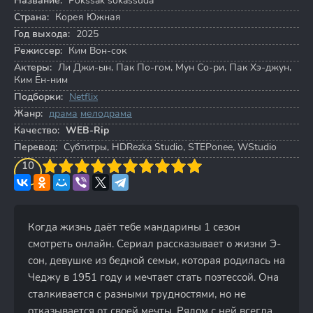
Название:
Pokssak sokassuda
Страна:
Корея Южная
Год выхода:
2025
Режиссер:
Ким Вон-сок
Актеры:
Ли Джи-ын
,
Пак По-гом
,
Мун Со-ри
,
Пак Хэ-джун
,
Ким Ён-ним
Подборки:
Netflix
Жанр:
драма
мелодрама
Качество:
WEB-Rip
Перевод:
Субтитры, HDRezka Studio, STEPonee, WStudio
3
4
10
5
6
7
8
9
10
Когда жизнь даёт тебе мандарины 1 сезон
смотреть онлайн. Сериал рассказывает о жизни Э-
сон, девушке из бедной семьи, которая родилась на
Чеджу в 1951 году и мечтает стать поэтессой. Она
сталкивается с разными трудностями, но не
отказывается от своей мечты. Рядом с ней всегда