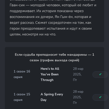
Гван-сик — молодой человек, который её любит и
поддерживает. Их история показана через
воспоминания их дочери, Ян Гым-ён, которая и
ведет рассказ. Сюжет сосредоточен на том, как
герои преодолевают испытания и идут к своим
целям, несмотря ни на что.
Если судьба преподносит тебе мандарины — 1
сезон (график выхода серий)
Here’s to All
28 мар
1 сезон 16
You’ve Been
2025,
✔
серия
Through
Пт
28 мар
1 сезон 15
A Spring Every
2025,
✔
серия
Day
Пт