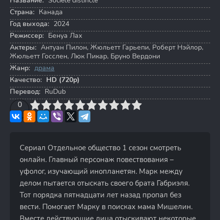
Название:
Société distincte
Страна:
Канада
Год выхода:
2024
Режиссер:
Бенуа Лах
Актеры:
Антуан Пилон
,
Жюльетт Гарьепи
,
Роберт Нэйлор
,
Жюльетт Госслен
,
Люк Пикар
,
Бруно Вердони
Жанр:
драма
Качество:
HD (720p)
Перевод:
RuDub
3
4
0
5
6
7
8
9
10
Сериал Отдельное общество 1 сезон смотреть
онлайн. Главный персонаж повествования –
уфолог, изучающий инопланетян. Марк между
делом пытается отыскать своего брата Габриэля.
Тот порядка пятнадцати лет назад пропал без
вести. Помогает Марку в поисках мама Мишелин.
Вместе действующие лица отыскивают некоторые