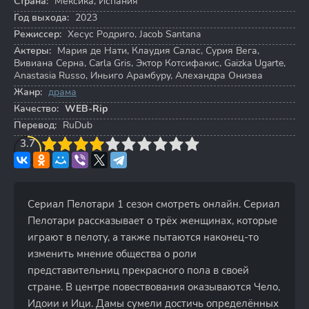
Страна:
Мексика, Испания
Год выхода:
2023
Режиссер:
Хесус Родриго
,
Jacob Santana
Актеры:
Мария де Нати
,
Клаудия Салас
,
Сурия Вега
,
Вивиана Серна
,
Carla Gris
,
Эктор Котсифакис
,
Gaizka Ugarte
,
Anastasia Russo
,
Иньиго Арамбуру
,
Алехандра Ониэва
Жанр:
драма
Качество:
WEB-Rip
Перевод:
RuDub
3
3.7
4
5
6
7
8
9
10
Сериал Пелотари 1 сезон смотреть онлайн. Сериал
Пелотари рассказывает о трёх женщинах, которые
играют в пелоту, а также пытаются наконец-то
изменить мнение общества о роли
представительниц прекрасного пола в своей
стране. В центре повествования оказываются Чело,
Идоии и Ици. Дамы сумели достичь определённых