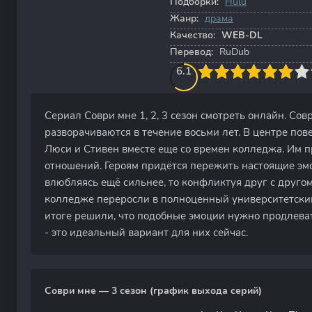
Подборки:
Hulu
Жанр:
драма
Качество:
WEB-DL
Перевод:
RuDub
60
1
2
3
6.1
4
5
6
7
8
9
10
Сериал Соври мне 1, 2, 3 сезон смотреть онлайн. Сов
разворачиваются в течение восьми лет. В центре пов
Люси и Стивен вместе еще со времен колледжа. Им п
отношений. Героям придётся пережить настоящие эм
влюбляясь ещё сильнее, то конфликтуя друг с другом.
колледже переросли в полноценный университетски
итоге решили, что подобные эмоции нужно продлева
- это идеальный вариант для них сейчас.
Соври мне — 3 сезон (график выхода серий)