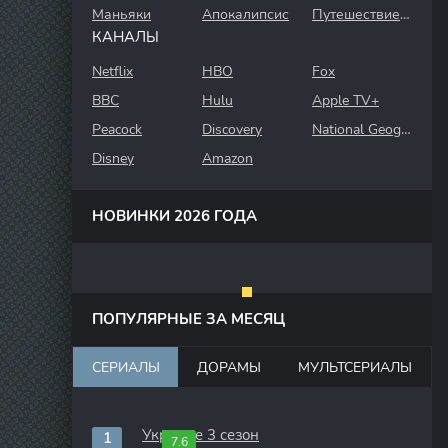
Маньяки
Апокалипсис
Путешествие во времени
КАНАЛЫ
Netflix
HBO
Fox
BBC
Hulu
Apple TV+
Peacock
Discovery
National Geographic
Disney
Amazon
НОВИНКИ 2026 ГОДА
ПОПУЛЯРНЫЕ ЗА МЕСЯЦ
СЕРИАЛЫ
ДОРАМЫ
МУЛЬТСЕРИАЛЫ
Укрытие 3 сезон
7.6