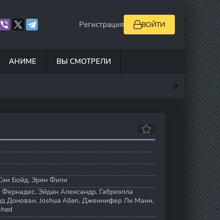
Регистрация
ВОЙТИ
АНИМЕ
ВЫ СМОТРЕЛИ
.9
7
0
5
Сэм Бойд
,
Эрин Фили
 Фернадес
,
Эйдан Александр
,
Габриэлла
нд Донован
,
Joshua Allen
,
Дженнифер Ли Манн
,
shed