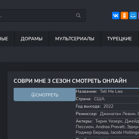
НЫЕ
ДОРАМЫ
МУЛЬТСЕРИАЛЫ
ТУРЕЦКИЕ
7.5
8.8
8.4
6
СОВРИ МНЕ 3 СЕЗОН СМОТРЕТЬ ОНЛАЙН
6.0
6.7
Название:
Tell Me Lies
СМОТРЕТЬ
Страна:
США
Год выхода:
2022
Режиссер:
Джонатан Левин
,
Актеры:
Тирик Уизерс
,
Джейд
Пессион
,
Andrea Prevatt
,
Эдму
Роджер Берард
,
Jacobi Holling