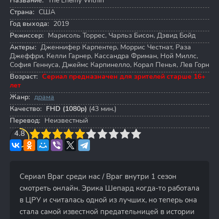
Название:
The Enemy Within
Страна:
США
Год выхода:
2019
Режиссер:
Марисоль Торрес
,
Чарльз Бисон
,
Дэвид Бойд
Актеры:
Дженнифер Карпентер
,
Моррис Честнат
,
Раза
Джеффри
,
Келли Гарнер
,
Кассандра Фриман
,
Ной Миллс
,
София Геннуса
,
Джеймс Карпинелло
,
Корал Пенья
,
Лев Горн
Возраст:
Сериал предназначен для зрителей старше 16+
лет
Жанр:
драма
Качество:
FHD (1080p)
(43 мин.)
Перевод:
Неизвестный
3
4.8
4
5
6
7
8
9
10
Сериал Враг среди нас / Враг внутри 1 сезон
смотреть онлайн. Эрика Шепард когда-то работала
в ЦРУ и считалась одной из лучших, но теперь она
стала самой известной предательницей в истории