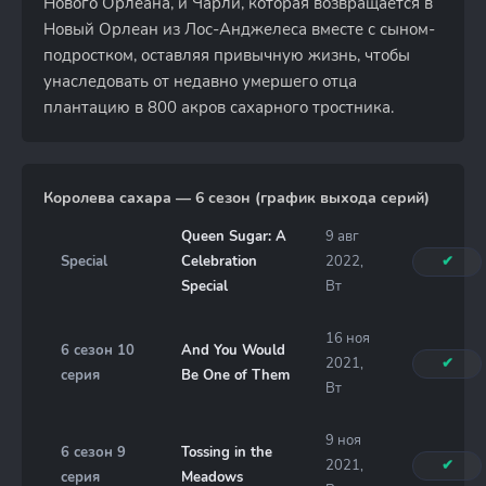
Нового Орлеана, и Чарли, которая возвращается в
Новый Орлеан из Лос-Анджелеса вместе с сыном-
подростком, оставляя привычную жизнь, чтобы
унаследовать от недавно умершего отца
плантацию в 800 акров сахарного тростника.
Королева сахара — 6 сезон (график выхода серий)
Queen Sugar: A
9 авг
Special
Celebration
2022,
✔
Special
Вт
16 ноя
6 сезон 10
And You Would
2021,
✔
серия
Be One of Them
Вт
9 ноя
6 сезон 9
Tossing in the
2021,
✔
серия
Meadows