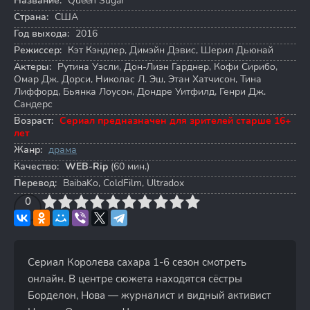
Название:
Queen Sugar
Страна:
США
Год выхода:
2016
Режиссер:
Кэт Кэндлер
,
Димэйн Дэвис
,
Шерил Дьюнай
Актеры:
Рутина Уэсли
,
Дон-Лиэн Гарднер
,
Кофи Сирибо
,
Омар Дж. Дорси
,
Николас Л. Эш
,
Этан Хатчисон
,
Тина
Лиффорд
,
Бьянка Лоусон
,
Дондре Уитфилд
,
Генри Дж.
Сандерс
Возраст:
Сериал предназначен для зрителей старше 16+
лет
Жанр:
драма
Качество:
WEB-Rip
(60 мин.)
Перевод:
BaibaKo, ColdFilm, Ultradox
3
4
0
5
6
7
8
9
10
Сериал Королева сахара 1-6 сезон смотреть
онлайн. В центре сюжета находятся сёстры
Борделон, Нова — журналист и видный активист