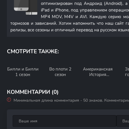
оптимизирован под Андроид (Android), 
iPad и iPhone, под управлением операци
MP4 MOV, M4V и AVI. Каждую серию мож
тормозов и зависаний. Хотим напомнить что наш сайт г
релизы, все сезоны и отличный перевод на русском языке
СМОТРИТЕ ТАКЖЕ:
Билли и Билли
Во плоти 2
Американская
З
1 сезон
сезон
История
г
Любви 1 сезон
КОММЕНТАРИИ (0)
Минимальная длина комментария - 50 знаков. Комментари