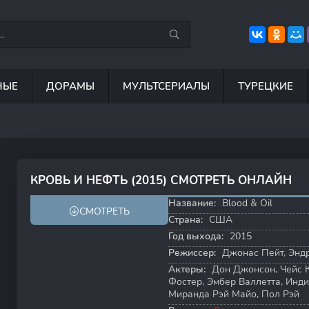
НЫЕ
ДОРАМЫ
МУЛЬТСЕРИАЛЫ
ТУРЕЦКИЕ
6.3
8.8
8.5
6
КРОВЬ И НЕФТЬ (2015) СМОТРЕТЬ ОНЛАЙН
6.6
6.6
Название:
Blood & Oil
СМОТРЕТЬ
Страна:
США
Год выхода:
2015
Режиссер:
Джонас Пейт
,
Энд
Актеры:
Дон Джонсон
,
Чейс 
Фостер
,
Эмбер Валлетта
,
Инди
Миранда Рэй Майо
,
Пол Рэй