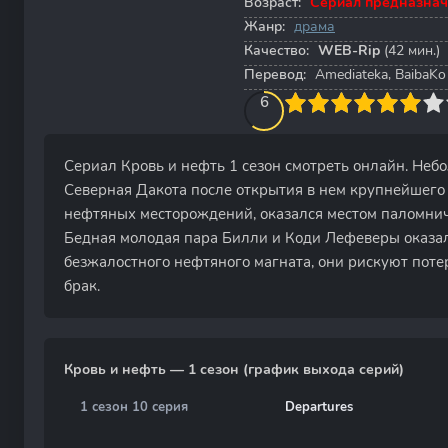
Возраст:
Сериал предназнач
Жанр:
драма
Качество:
WEB-Rip
(42 мин.)
Перевод:
Amediateka, BaibaKo
60
1
2
3
4
6
5
6
7
8
9
10
Сериал Кровь и нефть 1 сезон смотреть онлайн. Неб
Северная Дакота после открытия в нем крупнейшего
нефтяных месторождений, оказался местом паломни
Бедная молодая пара Билли и Коди Лефеверы оказали
безжалостного нефтяного магната, они рискуют потеря
брак.
Кровь и нефть — 1 сезон (график выхода серий)
1 сезон 10 серия
Departures