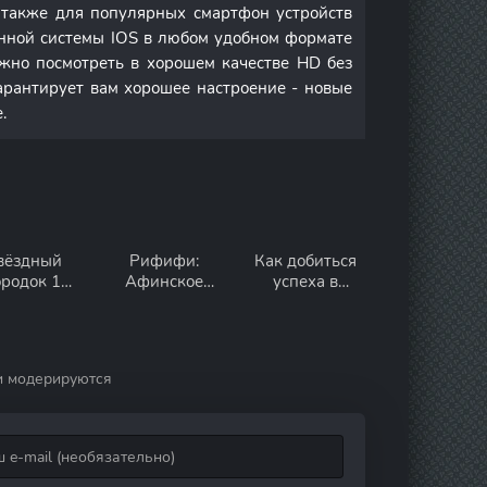
а также для популярных смартфон устройств
онной системы IOS в любом удобном формате
но посмотреть в хорошем качестве HD без
арантирует вам хорошее настроение - новые
.
вёздный
Рифифи:
Как добиться
ородок 1
Афинское
успеха в
сезон
ограбление 1
Америке 1
сезон
сезон
и модерируются