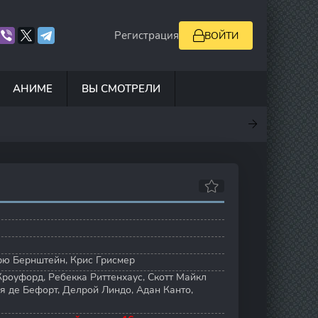
Регистрация
ВОЙТИ
АНИМЕ
ВЫ СМОТРЕЛИ
.7
7
10
7.8
рю Бернштейн
,
Крис Грисмер
Кроуфорд
,
Ребекка Риттенхаус
,
Скотт Майкл
я де Бефорт
,
Делрой Линдо
,
Адан Канто
,