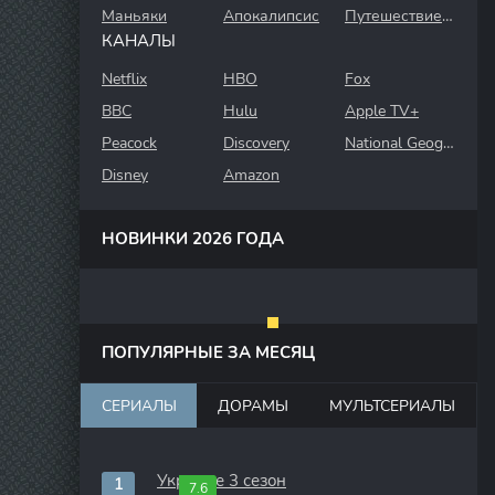
Маньяки
Апокалипсис
Путешествие во времени
КАНАЛЫ
Netflix
HBO
Fox
BBC
Hulu
Apple TV+
Peacock
Discovery
National Geographic
Disney
Amazon
НОВИНКИ 2026 ГОДА
ПОПУЛЯРНЫЕ ЗА МЕСЯЦ
СЕРИАЛЫ
ДОРАМЫ
МУЛЬТСЕРИАЛЫ
Укрытие 3 сезон
7.6