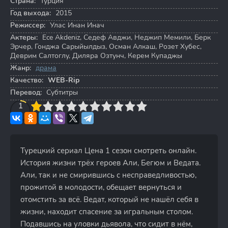
Страна:
Турция
Год выхода:
2015
Режиссер:
Улас Инан Инач
Актеры:
Ece Akdeniz
,
Седеф Авджи
,
Неджип Мемили
,
Берк
Эрчер
,
Гонджа Сарыйылдыз
,
Осман Алкаш
,
Розет Хубес
,
Деврим Салтоглу
,
Диляра Озтунч
,
Керем Купаджы
Жанр:
драма
Качество:
WEB-Rip
Перевод:
Субтитры
3
4
1
5
6
7
8
9
10
Турецкий сериал Цена 1 сезон смотреть онлайн.
История жизни трёх героев Али, Бегюм и Ведата.
Али, так и не смирившись с несправедливостью,
прожитой в молодости, обещает вернуться и
отомстить за всё. Ведат, который не нашёл себя в
жизни, находит спасение за игральным столом.
Подавшись на уловки дьявола, что сидит в нём,