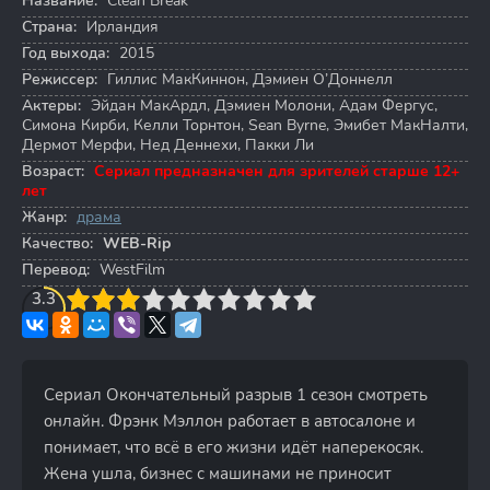
Название:
Clean Break
Страна:
Ирландия
Год выхода:
2015
Режиссер:
Гиллис МакКиннон
,
Дэмиен О’Доннелл
Актеры:
Эйдан МакАрдл
,
Дэмиен Молони
,
Адам Фергус
,
Симона Кирби
,
Келли Торнтон
,
Sean Byrne
,
Эмибет МакНалти
,
Дермот Мерфи
,
Нед Деннехи
,
Пакки Ли
Возраст:
Сериал предназначен для зрителей старше 12+
лет
Жанр:
драма
Качество:
WEB-Rip
Перевод:
WestFilm
3
3.3
4
5
6
7
8
9
10
Сериал Окончательный разрыв 1 сезон смотреть
онлайн. Фрэнк Мэллон работает в автосалоне и
понимает, что всё в его жизни идёт наперекосяк.
Жена ушла, бизнес с машинами не приносит