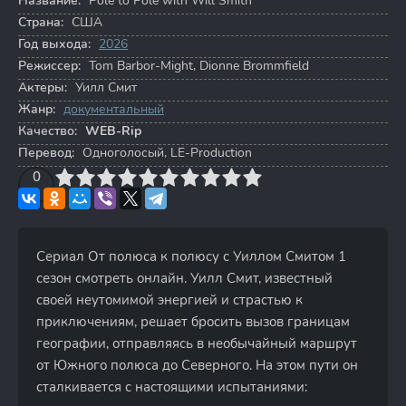
Название:
Pole to Pole with Will Smith
Страна:
США
Год выхода:
2026
Режиссер:
Tom Barbor-Might
,
Dionne Brommfield
Актеры:
Уилл Смит
Жанр:
документальный
Качество:
WEB-Rip
Перевод:
Одноголосый, LE-Production
3
4
0
5
6
7
8
9
10
Сериал От полюса к полюсу с Уиллом Смитом 1
сезон смотреть онлайн. Уилл Смит, известный
своей неутомимой энергией и страстью к
приключениям, решает бросить вызов границам
географии, отправляясь в необычайный маршрут
от Южного полюса до Северного. На этом пути он
сталкивается с настоящими испытаниями: