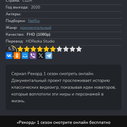
Страна:
США
Год выхода:
2020
Актеры:
Подборки:
Netflix
Жанр:
документальный
Качество:
FHD (1080p)
Перевод:
HDRezka Studio
3
5.5
4
5
6
7
8
9
10
Сериал Рекорд 1 сезон смотреть онлайн.
Документальный проект прослеживает историю
классических видеоигр, показывая идеи новаторов,
которые воплотили эти миры и персонажей в
жизнь.
«Рекорд» 1 сезон смотрите онлайн бесплатно